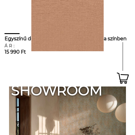
Egyszínű design tapéta matt mackóbarna színben
ÁR:
15 990 Ft
SHOWROOM