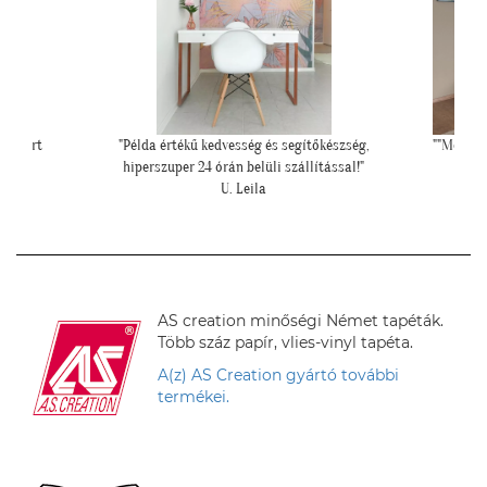
szség,
""Még egyszer köszönjük a lehetőséget, és azt is,
""Elegáns
sal!"
hogy velünk örültök!""
Z. Kriszta
AS creation minőségi Német tapéták.
Több száz papír, vlies-vinyl tapéta.
A(z) AS Creation gyártó további
termékei.