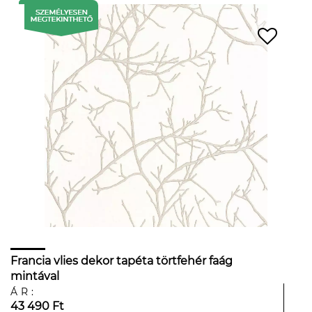
Francia vlies dekor tapéta törtfehér faág
mintával
ÁR:
43 490 Ft