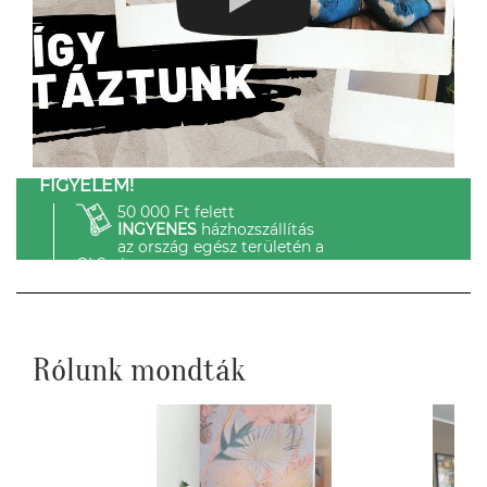
FIGYELEM!
50 000 Ft felett
INGYENES
házhozszállítás
az ország egész területén a
GLS-el.
Rólunk mondták