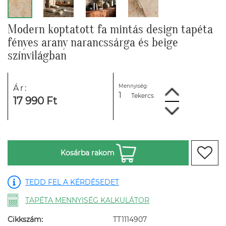
Modern koptatott fa mintás design tapéta
fényes arany narancssárga és beige
színvilágban
Mennyiség:
Ár:
Tekercs
17 990 Ft
Kosárba rakom
TEDD FEL A KÉRDÉSEDET
TAPÉTA MENNYISÉG KALKULÁTOR
Cikkszám:
TT1114907