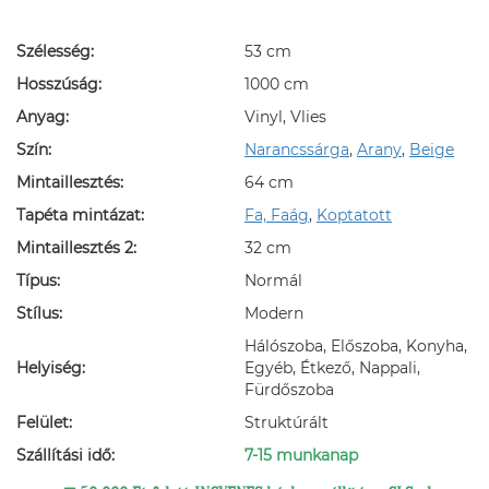
Szélesség:
53 cm
Hosszúság:
1000 cm
Anyag:
Vinyl, Vlies
Szín:
Narancssárga
,
Arany
,
Beige
Mintaillesztés:
64 cm
Tapéta mintázat:
Fa, Faág
,
Koptatott
Mintaillesztés 2:
32 cm
Típus:
Normál
Stílus:
Modern
Hálószoba, Előszoba, Konyha,
Helyiség:
Egyéb, Étkező, Nappali,
Fürdőszoba
Felület:
Struktúrált
Szállítási idő:
7-15 munkanap