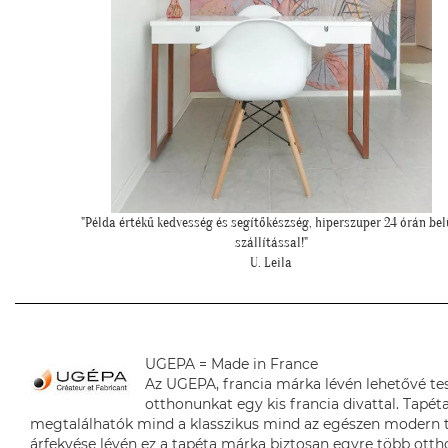
órán belüli
""Nagyon köszönjük a telefonos segítséget a tapéta felrakásához
először tapétáztunk, és nagyon szép lett az eredmény!""
N. Brigitta
UGEPA = Made in France
Az UGEPA, francia márka lévén lehetővé te
otthonunkat egy kis francia divattal. Tapéta
megtalálhatók mind a klasszikus mind az egészen modern 
árfekvése lévén ez a tapéta márka biztosan egyre több ottho