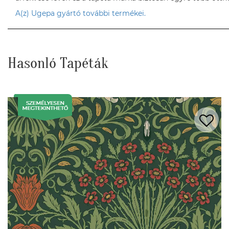
A(z) Ugepa gyártó további termékei.
Hasonló Tapéták