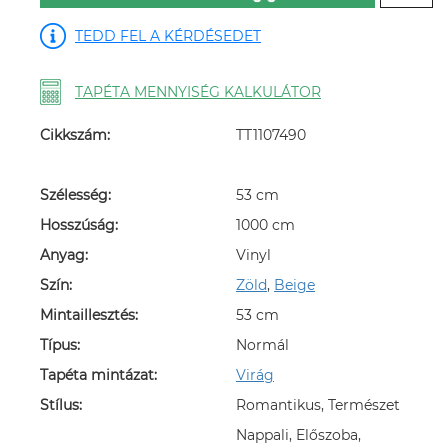
TEDD FEL A KÉRDÉSEDET
TAPÉTA MENNYISÉG KALKULÁTOR
Cikkszám:
TT1107490
Szélesség:
53 cm
Hosszúság:
1000 cm
Anyag:
Vinyl
Szín:
Zöld
,
Beige
Mintaillesztés:
53 cm
Típus:
Normál
Tapéta mintázat:
Virág
Stílus:
Romantikus, Természet
Nappali, Előszoba,