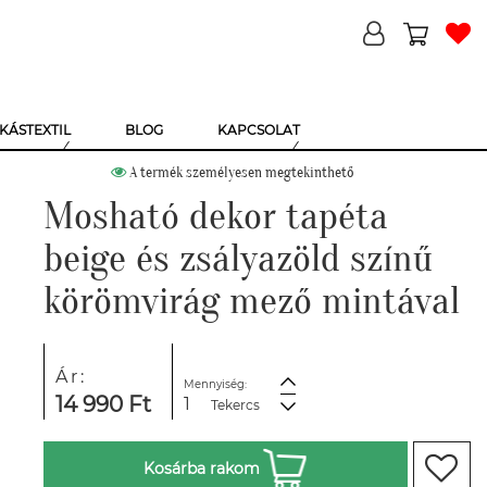
KÁSTEXTIL
BLOG
KAPCSOLAT
A termék személyesen megtekinthető
Mosható dekor tapéta
beige és zsályazöld színű
körömvirág mező mintával
Ár:
Mennyiség:
14 990 Ft
Tekercs
Kosárba rakom