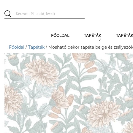
FŐOLDAL
TAPÉTÁK
TAPÉTÁ
Főoldal
/
Tapéták
/ Mosható dekor tapéta beige és zsályazö