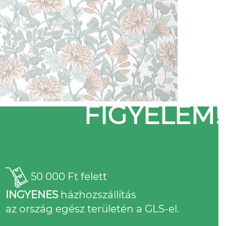
FIGYELEM!
50 000 Ft felett
INGYENES
házhozszállítás
az ország egész területén a GLS-el.