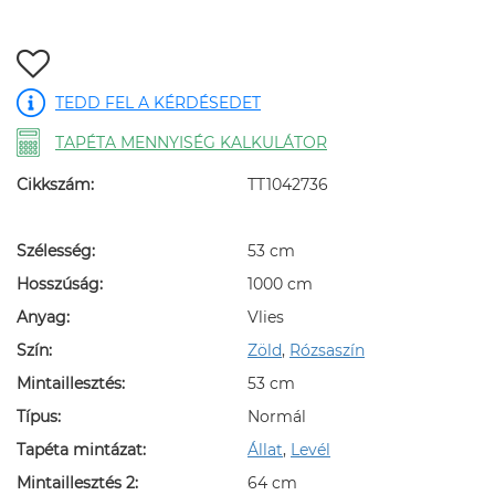
TEDD FEL A KÉRDÉSEDET
TAPÉTA MENNYISÉG KALKULÁTOR
Cikkszám:
TT1042736
Szélesség:
53 cm
Hosszúság:
1000 cm
Anyag:
Vlies
Szín:
Zöld
,
Rózsaszín
Mintaillesztés:
53 cm
Típus:
Normál
Tapéta mintázat:
Állat
,
Levél
Mintaillesztés 2:
64 cm