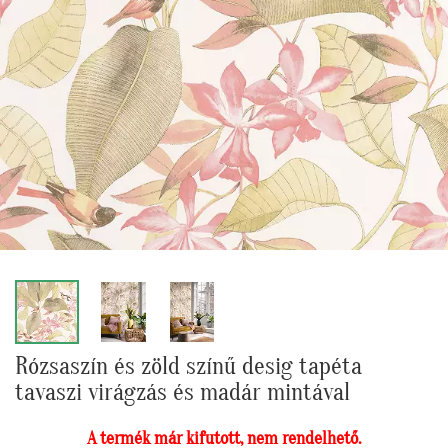
Rózsaszín és zöld színű desig tapéta
tavaszi virágzás és madár mintával
A termék már kifutott, nem rendelhető.