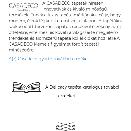
A CASADECO tapéták híresen
innovatívak és kiváló minőségű
termékek. Ennek a luxus tapéta márkának a célja, hogy
modern, élénk légkört teremtsen a faladon. A tapétákra
szakosodott tervezői csapatuk rendkívül érzékeny az új
ötletekre, értelmezi és követi a világszerte megjelenő
trendeket és álomszerű tapéta kollekciókat hoz létre.A
CASADECO kiemelt figyelmet fordít tapétái
minőségére.
A(z) Casadeco gyártó további termékei.
A Delicacy tapéta katalógus további
termékei