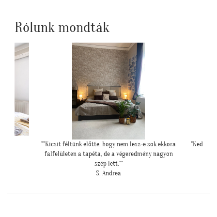
Rólunk mondták
 sok ekkora
"Kedves Tapétatrend ! Köszönöm a makis tapétát.
"Mese
ny nagyon
Jó választás lett nagyon!"
T. Tünde