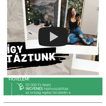
FIGYELEM!
50 000 Ft felett
INGYENES
házhozszállítás
az ország egész területén a
GLS-el.