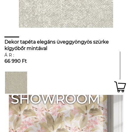
Dekor tapéta elegáns üveggyöngyös szürke
kígyóbőr mintával
ÁR:
66 990 Ft
SHOWROOM