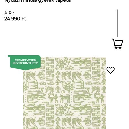
Nyuszi mintás gyerek tapéta
ÁR:
24 990 Ft