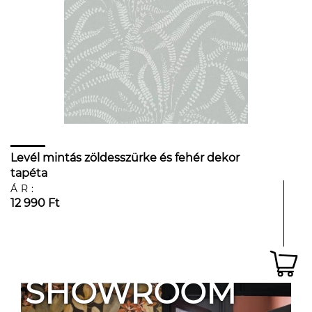
Levél mintás zöldesszürke és fehér dekor
tapéta
ÁR:
12 990 Ft
SHOWROOM