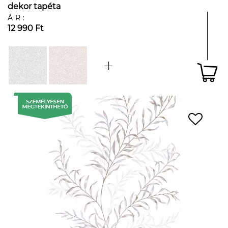
dekor tapéta
ÁR:
12 990 Ft