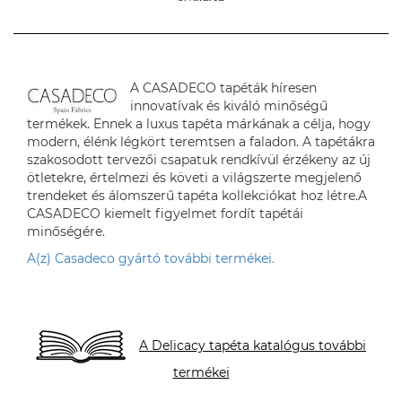
A CASADECO tapéták híresen
innovatívak és kiváló minőségű
termékek. Ennek a luxus tapéta márkának a célja, hogy
modern, élénk légkört teremtsen a faladon. A tapétákra
szakosodott tervezői csapatuk rendkívül érzékeny az új
ötletekre, értelmezi és követi a világszerte megjelenő
trendeket és álomszerű tapéta kollekciókat hoz létre.A
CASADECO kiemelt figyelmet fordít tapétái
minőségére.
A(z) Casadeco gyártó további termékei.
A Delicacy tapéta katalógus további
termékei