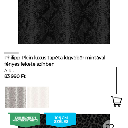
Philipp Plein luxus tapéta kígyóbőr mintával
fényes fekete színben
ÁR:
83 990 Ft
106 CM
SZÉLES