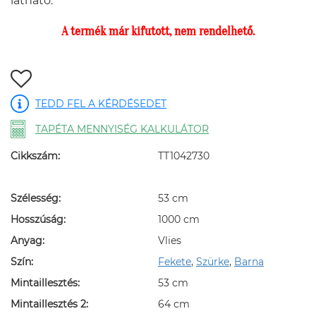
látható.
A termék már kifutott, nem rendelhető.
TEDD FEL A KÉRDÉSEDET
TAPÉTA MENNYISÉG KALKULÁTOR
Cikkszám:
TT1042730
Szélesség:
53 cm
Hosszúság:
1000 cm
Anyag:
Vlies
Szín:
Fekete
,
Szürke
,
Barna
Mintaillesztés:
53 cm
Mintaillesztés 2:
64 cm