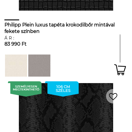
Philipp Plein luxus tapéta krokodilbőr mintával
fekete színben
ÁR:
83 990 Ft
106 CM
SZÉLES