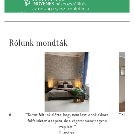
INGYENES
házhozszállítás
az ország egész területén a
GLS-el.
Rólunk mondták
 sok ekkora
""Még egyszer köszönjük a lehetőséget, és azt is,
"Felke
ny nagyon
hogy velünk örültök!""
Z. Kriszta