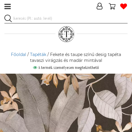
Főoldal
/
Tapéták
/ Fekete és taupe színű desig tapéta
tavaszi virágzás és madár mintával
A termék személyesen megtekinthető