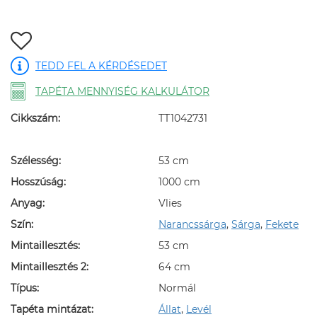
TEDD FEL A KÉRDÉSEDET
TAPÉTA MENNYISÉG KALKULÁTOR
Cikkszám:
TT1042731
Szélesség:
53 cm
Hosszúság:
1000 cm
Anyag:
Vlies
Szín:
Narancssárga
,
Sárga
,
Fekete
Mintaillesztés:
53 cm
Mintaillesztés 2:
64 cm
Típus:
Normál
Tapéta mintázat:
Állat
,
Levél