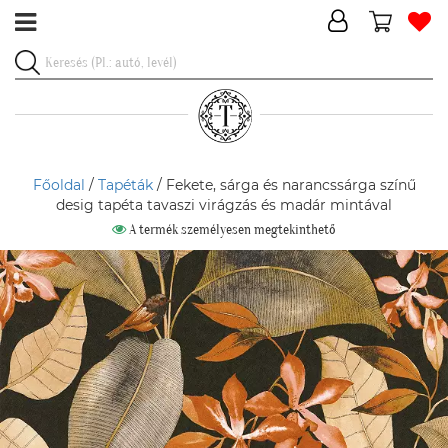
Főoldal
/
Tapéták
/ Fekete, sárga és narancssárga színű
desig tapéta tavaszi virágzás és madár mintával
A termék személyesen megtekinthető