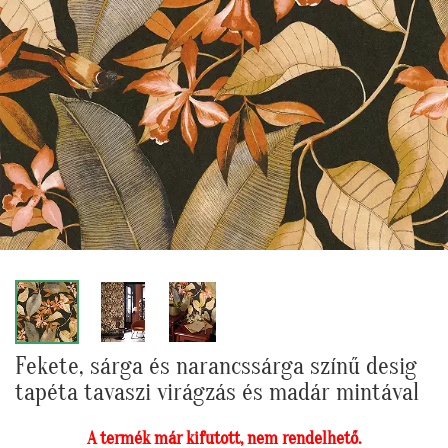
Fekete, sárga és narancssárga színű desig
tapéta tavaszi virágzás és madár mintával
A termék már kifutott, nem rendelhető.