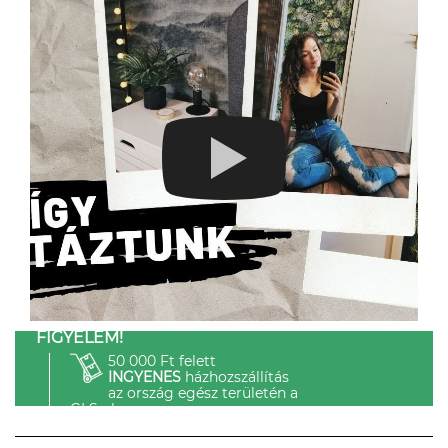
FIGYELEM!
50 000 Ft felett
INGYENES
házhozszállítás
az ország egész területén a
GLS-el.