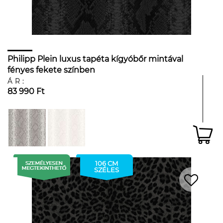
Philipp Plein luxus tapéta kígyóbőr mintával
fényes fekete színben
ÁR:
83 990 Ft
106 CM
SZÉLES