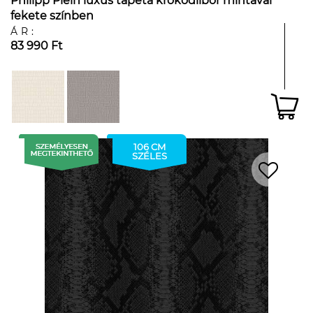
Philipp Plein luxus tapéta krokodilbőr mintával
fekete színben
ÁR:
83 990 Ft
106 CM
SZÉLES