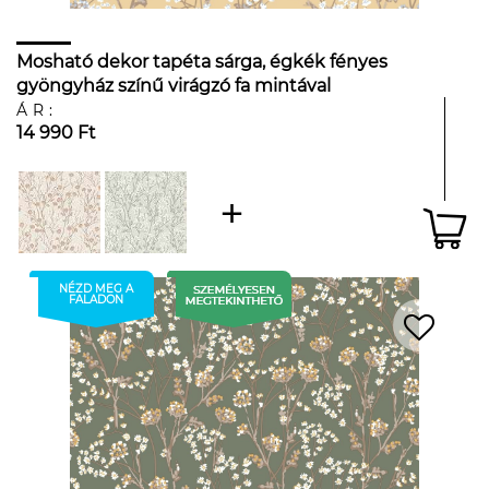
Mosható dekor tapéta sárga, égkék fényes
gyöngyház színű virágzó fa mintával
ÁR:
14 990 Ft
NÉZD MEG A
FALADON