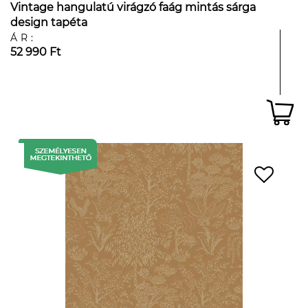
Vintage hangulatú virágzó faág mintás sárga
design tapéta
ÁR:
52 990 Ft