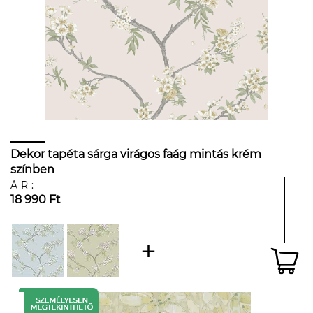
Dekor tapéta sárga virágos faág mintás krém
színben
ÁR:
18 990 Ft