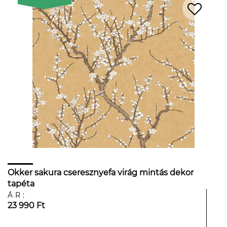
Okker sakura cseresznyefa virág mintás dekor
tapéta
ÁR:
23 990 Ft