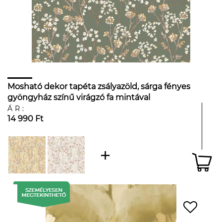
Mosható dekor tapéta zsályazöld, sárga fényes
gyöngyház színű virágzó fa mintával
ÁR:
14 990 Ft