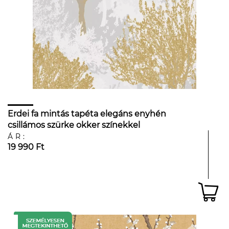
Erdei fa mintás tapéta elegáns enyhén
csillámos szürke okker színekkel
ÁR:
19 990 Ft