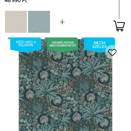
48 990 Ft
NÉZD MEG A
68 CM
FALADON
SZÉLES