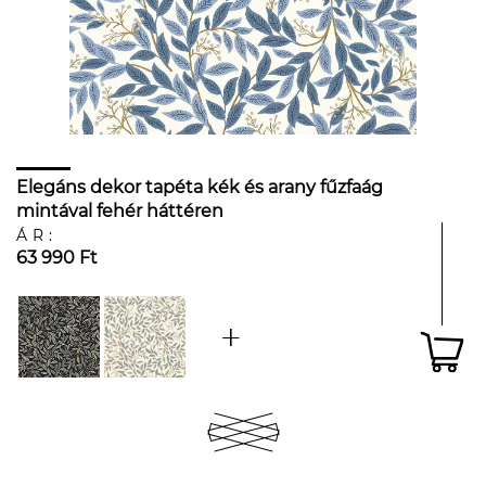
Elegáns dekor tapéta kék és arany fűzfaág
mintával fehér háttéren
ÁR:
63 990 Ft