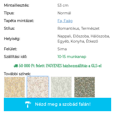
Mintaillesztés:
53 cm
Típus:
Normál
Tapéta mintázat:
Fa, Faág
Stílus:
Romantikus, Természet
Nappali, Előszoba, Hálószoba,
Helyiség:
Egyéb, Konyha, Étkező
Felület:
Sima
Szállítási idő:
10-15 munkanap
50 000 Ft felett INGYENES házhozszállítás a GLS-el
További színek:
Nézd meg a szobád falán!