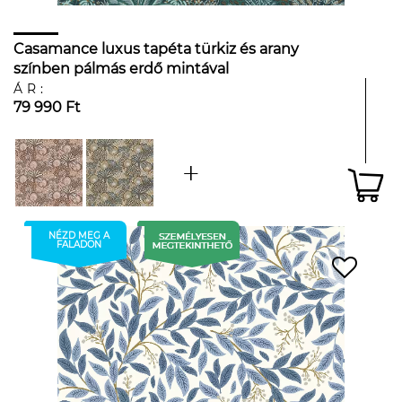
Casamance luxus tapéta türkiz és arany
színben pálmás erdő mintával
ÁR:
79 990 Ft
NÉZD MEG A
FALADON