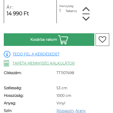
Mennyiség:
Ár:
Tekercs
14 990 Ft
Kosárba rakom
TEDD FEL A KÉRDÉSEDET
TAPÉTA MENNYISÉG KALKULÁTOR
Cikkszám:
TT1107498
Szélesség:
53 cm
Hosszúság:
1000 cm
Anyag:
Vinyl
Szín:
Rózsaszín
,
Arany