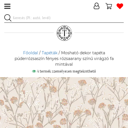
Főoldal
/
Tapéták
/ Mosható dekor tapéta
púderrózsaszín fényes rózsaarany színű virágzó fa
mintával
A termék személyesen megtekinthető