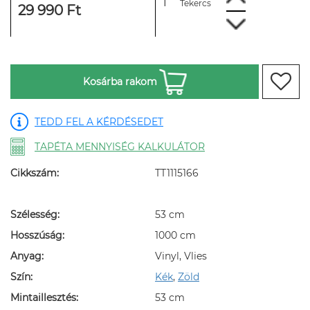
Tekercs
29 990 Ft
Kosárba rakom
TEDD FEL A KÉRDÉSEDET
TAPÉTA MENNYISÉG KALKULÁTOR
Cikkszám:
TT1115166
Szélesség:
53 cm
Hosszúság:
1000 cm
Anyag:
Vinyl, Vlies
Szín:
Kék
,
Zöld
Mintaillesztés:
53 cm