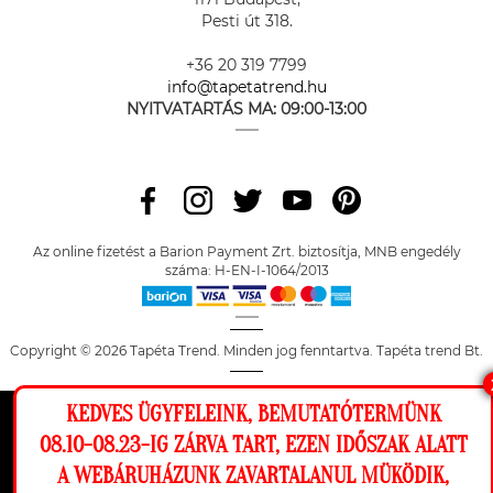
Pesti út 318.
+36 20 319 7799
info@tapetatrend.hu
NYITVATARTÁS MA:
09:00-13:00
Az online fizetést a Barion Payment Zrt. biztosítja, MNB engedély
száma: H-EN-I-1064/2013
Copyright © 2026 Tapéta Trend. Minden jog fenntartva. Tapéta trend Bt.
KEDVES ÜGYFELEINK, BEMUTATÓTERMÜNK
Ez a weboldal cookie-kat használ, hogy a
08.10-08.23-IG ZÁRVA TART, EZEN IDŐSZAK ALATT
lehető legjobb élményt nyújtsa honlapunkon.
A WEBÁRUHÁZUNK ZAVARTALANUL MÜKÖDIK,