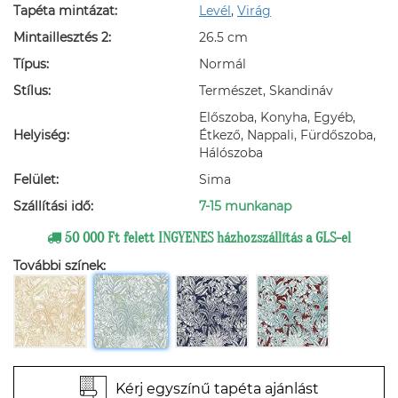
Tapéta mintázat:
Levél
,
Virág
Mintaillesztés 2:
26.5 cm
Típus:
Normál
Stílus:
Természet, Skandináv
Előszoba, Konyha, Egyéb,
Helyiség:
Étkező, Nappali, Fürdőszoba,
Hálószoba
Felület:
Sima
Szállítási idő:
7-15 munkanap
50 000 Ft felett INGYENES házhozszállítás a GLS-el
További színek:
Kérj egyszínű tapéta ajánlást