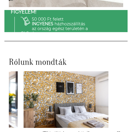
FIGYELEM!
50 000 Ft felett
INGYENES
házhozszállítás
az ország egész területén a
GLS-el.
Rólunk mondták