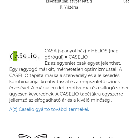
"Csodálatos a fotótapéta még szebb mint ahogy
""Kicsit f
gondoltam!"
falfelül
L. Ilona
CASA (spanyol ház) + HELIOS (nap
görögül) = CASELIO
Ez az egyenlet csak egyet jelenthet.
Egy ragyogó márkát, mérhetetlen optimizmussal! A
CASELIO tapéta márka a szenvedély és a lelkesedés
kombinációja, kreativitással és a megszülető színek
érzésével. A márka eredeti motívumai és csillogó színei
ügyesen keverednek. A CASELIO tapétákra egyszerre
jellemző az elfogadható ár és a kiváló minőség .
A(z) Caselio gyártó további termékei.