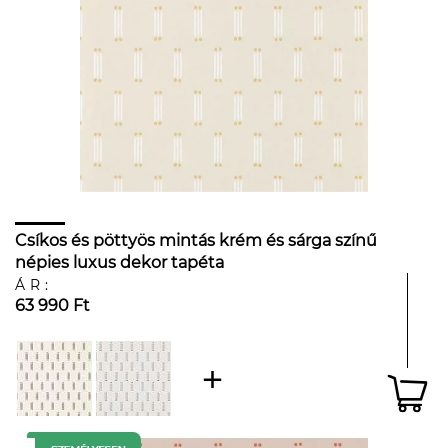
Csíkos és pöttyös mintás krém és sárga színű
népies luxus dekor tapéta
ÁR:
63 990 Ft