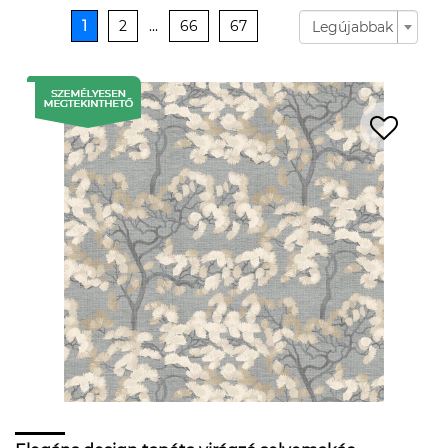
1
2
...
66
67
Legújabbak