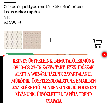
Csíkos és pöttyös mintás kék színű népies
luxus dekor tapéta
ÁR:
63 990 Ft
X
KEDVES ÜGYFELEINK, BEMUTATÓTERMÜNK
Ez a weboldal cookie-kat használ, hogy a
08.10-08.23-IG ZÁRVA TART, EZEN IDŐSZAK
lehető legjobb élményt nyújtsa honlapunkon.
ALATT A WEBÁRUHÁZUNK ZAVARTALANUL
Beállítások
MÜKÖDIK, ÜGYFÉLSZOLGÁLATUNK EMAILBEN
LESZ ELÉRHETŐ. MINDENKINEK JÓ PIHENÉST
Elutasítom
Engedélyezem
KÍVÁNUNK, ÜDVÖZLETTEL TAPÉTA TREND
CSAPATA
Megnézem a falamon