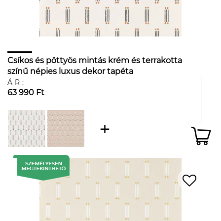
Csíkos és pöttyös mintás krém és terrakotta
színű népies luxus dekor tapéta
ÁR:
63 990 Ft