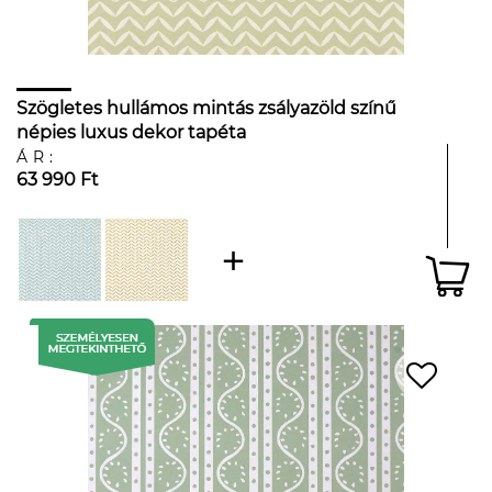
Szögletes hullámos mintás zsályazöld színű
népies luxus dekor tapéta
ÁR:
63 990 Ft