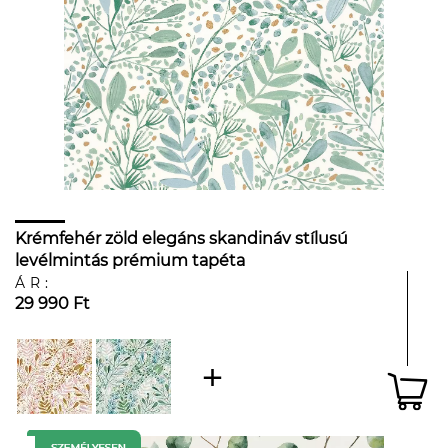
Krémfehér zöld elegáns skandináv stílusú
levélmintás prémium tapéta
ÁR:
29 990 Ft