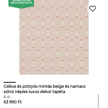
Csíkos és pöttyös mintás beige és narnacs
színű népies luxus dekor tapéta
ÁR:
63 990 Ft