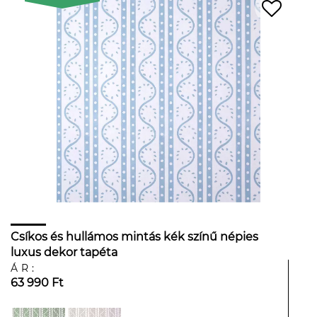
Csíkos és hullámos mintás kék színű népies
luxus dekor tapéta
ÁR:
63 990 Ft