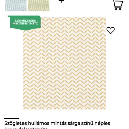
Szögletes hullámos mintás sárga színű népies