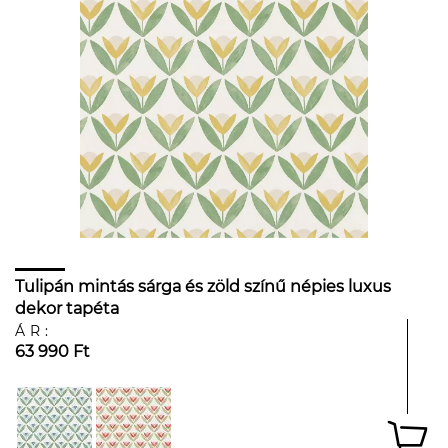
Tulipán mintás sárga és zöld színű népies luxus
dekor tapéta
ÁR:
63 990 Ft