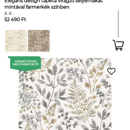
Elegáns design tapéta virágzó selyemakác
mintával farmerkék színben
ÁR:
52 490 Ft