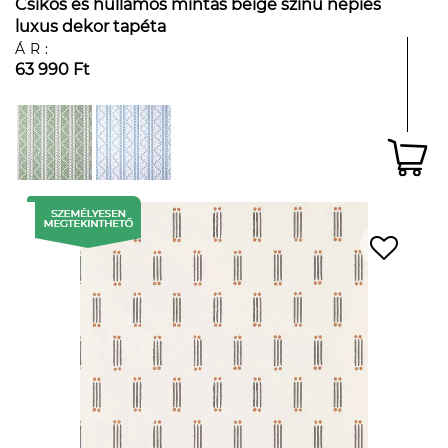
Csíkos és hullámos mintás beige színű népies
luxus dekor tapéta
ÁR:
63 990 Ft