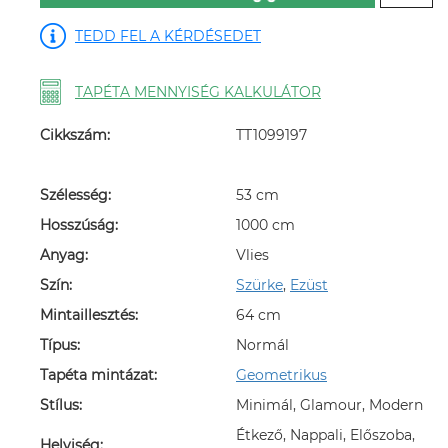
TEDD FEL A KÉRDÉSEDET
TAPÉTA MENNYISÉG KALKULÁTOR
Cikkszám:
TT1099197
Szélesség:
53 cm
Hosszúság:
1000 cm
Anyag:
Vlies
Szín:
Szürke
,
Ezüst
Mintaillesztés:
64 cm
Típus:
Normál
Tapéta mintázat:
Geometrikus
Stílus:
Minimál, Glamour, Modern
Étkező, Nappali, Előszoba,
Helyiség: