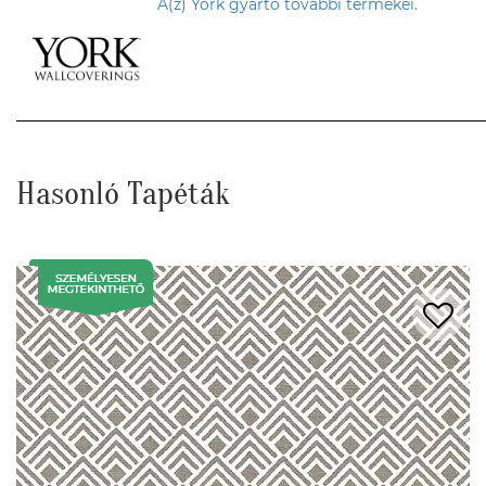
A(z) York gyártó további termékei.
Hasonló Tapéták