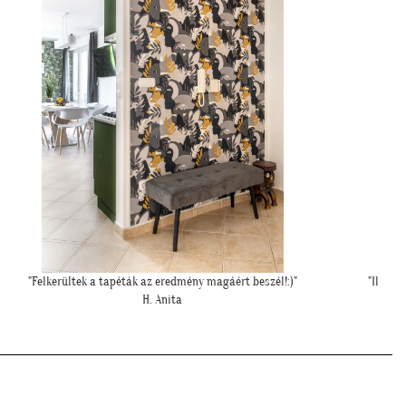
"Felkerültek a tapéták az eredmény magáért beszél!:)"
"Ilyen 
H. Anita