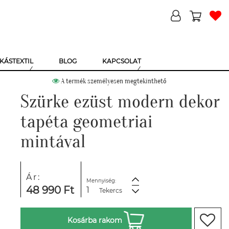
KÁSTEXTIL
BLOG
KAPCSOLAT
A termék személyesen megtekinthető
Szürke ezüst modern dekor
tapéta geometriai
mintával
Ár:
Mennyiség:
48 990 Ft
Tekercs
Kosárba rakom