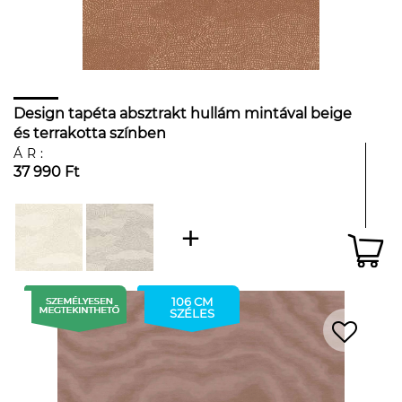
Design tapéta absztrakt hullám mintával beige
és terrakotta színben
ÁR:
37 990 Ft
106 CM
SZÉLES