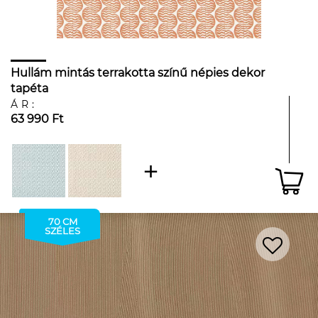
Hullám mintás terrakotta színű népies dekor
tapéta
ÁR:
63 990 Ft
70 CM
SZÉLES