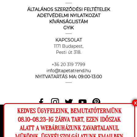
ÁLTALÁNOS SZERZŐDÉSI FELTÉTELEK
ADETVÉDELMI NYILATKOZAT
KÍVÁNSÁGLISTÁM
GYIK
KAPCSOLAT
1171 Budapest,
Pesti út 318.
+36 20 319 7799
info@tapetatrend.hu
NYITVATARTÁS MA:
09:00-13:00
X
KEDVES ÜGYFELEINK, BEMUTATÓTERMÜNK
Az online fizetést a Barion Payment Zrt. biztosítja, MNB engedély
Ez a weboldal cookie-kat használ, hogy a
08.10-08.23-IG ZÁRVA TART, EZEN IDŐSZAK
száma: H-EN-I-1064/2013
lehető legjobb élményt nyújtsa honlapunkon.
ALATT A WEBÁRUHÁZUNK ZAVARTALANUL
Beállítások
MÜKÖDIK, ÜGYFÉLSZOLGÁLATUNK EMAILBEN