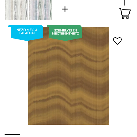
NÉZD MEG A
FALADON