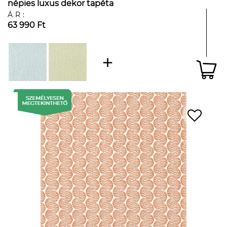
népies luxus dekor tapéta
ÁR:
63 990 Ft