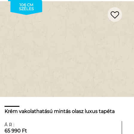
106 CM
SZÉLES
Krém vakolathatású mintás olasz luxus tapéta
ÁR:
65 990 Ft