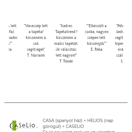
"Meseszép lett
"Kedves
""Elkészült a
"Példa értékű
"S
a tapéta!
Tapétatrend !
szoba, nagyon
kedvesség és
Íg
Köszönöm a
Köszönöm a
szépen lett.
segítőkészség,
ké
sok
makis tapétát.
Köszönjük""
hiperszuper 24
segítséget"
Jó választás
E. Réka
órán belüli
T. Mariann
lett nagyon!"
szállítással!"
T. Tünde
U. Leila
CASA (spanyol ház) + HELIOS (nap
görögül) = CASELIO