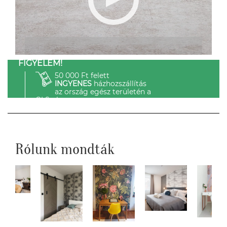
FIGYELEM!
50 000 Ft felett
INGYENES
házhozszállítás
az ország egész területén a
GLS-el.
Rólunk mondták