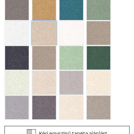
Kérj egyszínű tapéta ajánlást