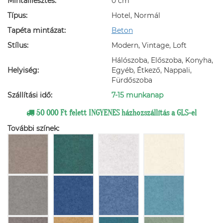
Mintaillesztés:
0 cm
Típus:
Hotel, Normál
Tapéta mintázat:
Beton
Stílus:
Modern, Vintage, Loft
Hálószoba, Előszoba, Konyha,
Helyiség:
Egyéb, Étkező, Nappali,
Fürdőszoba
Szállítási idő:
7-15 munkanap
50 000 Ft felett INGYENES házhozszállítás a GLS-el
További színek: