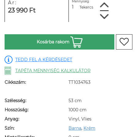
Mennyiség:
Ár:
Tekercs
23 990 Ft
Kosárba rakom
TEDD FEL A KÉRDÉSEDET
TAPÉTA MENNYISÉG KALKULÁTOR
Cikkszám:
TT1034763
Szélesség:
53 cm
Hosszúság:
1000 cm
Anyag:
Vinyl, Vlies
Szín:
Barna
,
Krém