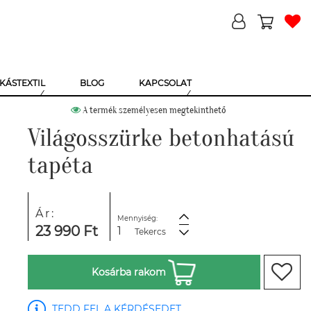
KÁSTEXTIL
BLOG
KAPCSOLAT
A termék személyesen megtekinthető
Világosszürke betonhatású
tapéta
Ár:
Mennyiség:
23 990 Ft
Tekercs
Kosárba rakom
TEDD FEL A KÉRDÉSEDET