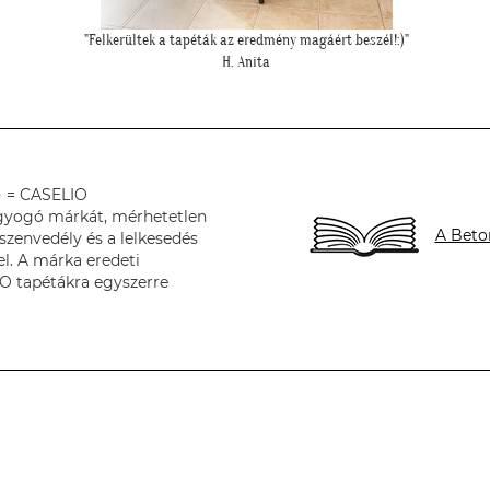
"Szia Kriszti! Ígértem neked képeket. Ilyen lett a baba sarok a
tapétával."
L. Nikolett
) = CASELIO
ragyogó márkát, mérhetetlen
A Beto
zenvedély és a lelkesedés
el. A márka eredeti
O tapétákra egyszerre