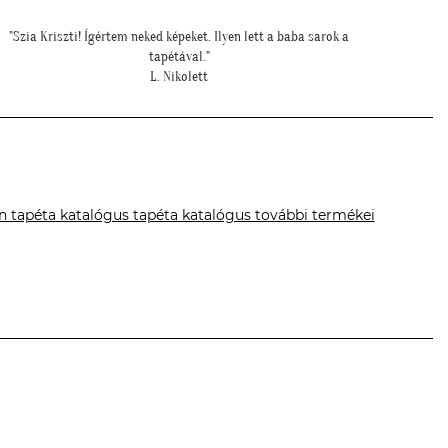
"Meseszép lett a tapéta! Köszönöm a sok segítséget"
""Gyönyö
T. Mariann
könny
n tapéta katalógus tapéta katalógus további termékei