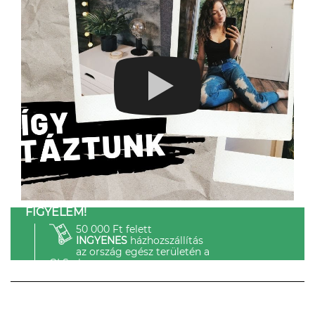
FIGYELEM!
50 000 Ft felett
INGYENES
házhozszállítás
az ország egész területén a
GLS-el.