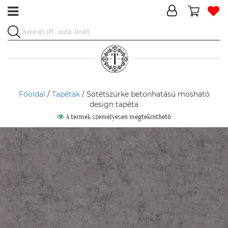
Főoldal
/
Tapéták
/ Sötétszürke betonhatású mosható
design tapéta
A termék személyesen megtekinthető