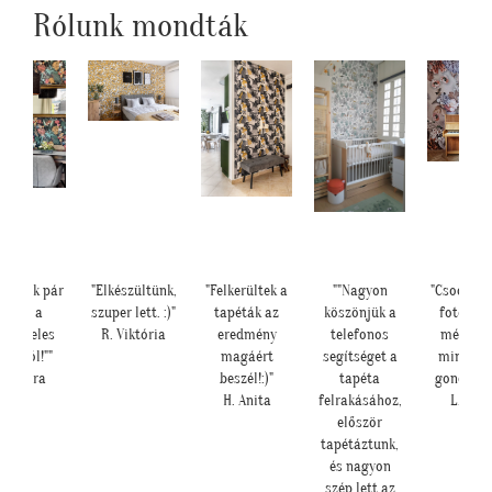
Rólunk mondták
"Elkészültünk,
"Felkerültek a
""Nagyon
"Csodálatos a
"
szuper lett. :)"
tapéták az
köszönjük a
fotótapéta
R. Viktória
eredmény
telefonos
még szebb
s
magáért
segítséget a
mint ahogy
beszél!:)"
tapéta
gondoltam!"
H. Anita
felrakásához,
L. Ilona
először
tapétáztunk,
és nagyon
szép lett az