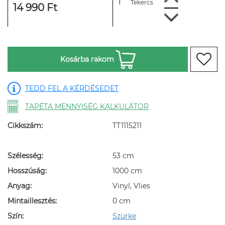
Tekercs
14 990 Ft
Kosárba rakom
TEDD FEL A KÉRDÉSEDET
TAPÉTA MENNYISÉG KALKULÁTOR
Cikkszám:
TT1115211
Szélesség:
53 cm
Hosszúság:
1000 cm
Anyag:
Vinyl, Vlies
Mintaillesztés:
0 cm
Szín:
Szürke