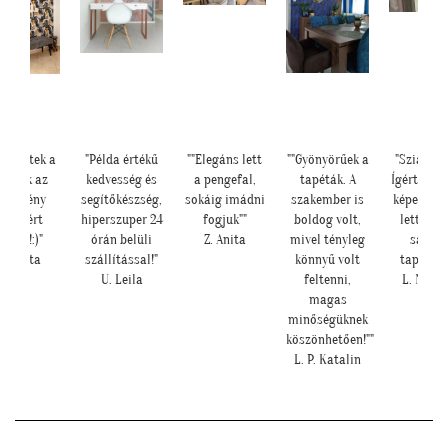
lkerültek a
"Példa értékű
""Elegáns lett
""Gyönyörűek a
"Szia Kris
apéták az
kedvesség és
a pengefal,
tapéták. A
Ígértem n
redmény
segítőkészség,
sokáig imádni
szakember is
képeket. I
magáért
hiperszuper 24
fogjuk""
boldog volt,
lett a b
eszél!:)"
órán belüli
Z. Anita
mivel tényleg
sarok 
H. Anita
szállítással!"
könnyű volt
tapétáva
U. Leila
feltenni,
L. Nikol
magas
minőségüknek
köszönhetően!""
L. P. Katalin