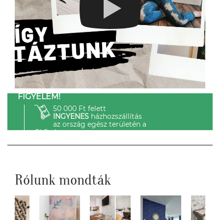
FIGYELEM!
50 000 Ft felett
INGYENES
házhozszállítás
az ország egész területén a
GLS-el.
Rólunk mondták