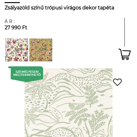
Zsályazöld színű trópusi virágos dekor tapéta
ÁR:
27 990 Ft