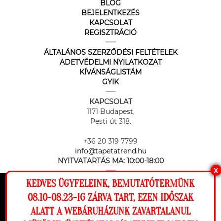
BLOG
BEJELENTKEZÉS
KAPCSOLAT
REGISZTRÁCIÓ
ÁLTALÁNOS SZERZŐDÉSI FELTÉTELEK
ADETVÉDELMI NYILATKOZAT
KÍVÁNSÁGLISTÁM
GYIK
KAPCSOLAT
1171 Budapest,
Pesti út 318.
+36 20 319 7799
info@tapetatrend.hu
NYITVATARTÁS MA:
10:00-18:00
X
KEDVES ÜGYFELEINK, BEMUTATÓTERMÜNK
Ez a weboldal cookie-kat használ, hogy a
08.10-08.23-IG ZÁRVA TART, EZEN IDŐSZAK
lehető legjobb élményt nyújtsa honlapunkon.
ALATT A WEBÁRUHÁZUNK ZAVARTALANUL
Beállítások