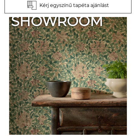
Kérj egyszínű tapéta ajánlást
SHOWROOM