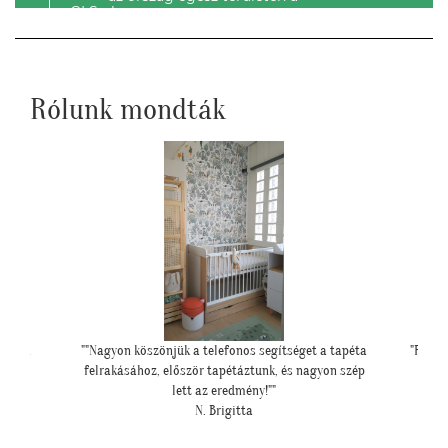
GLS-el.
Rólunk mondták
et a tapéta
"Felkerültek a tapéták az eredmény magáért
""El
agyon szép
beszél!:)"
H. Anita