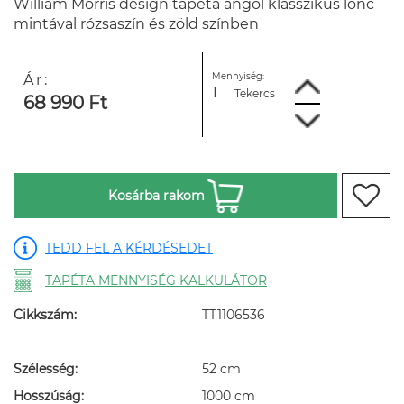
William Morris design tapéta angol klasszikus lonc
mintával rózsaszín és zöld színben
Mennyiség:
Ár:
Tekercs
68 990 Ft
Kosárba rakom
TEDD FEL A KÉRDÉSEDET
TAPÉTA MENNYISÉG KALKULÁTOR
Cikkszám:
TT1106536
Szélesség:
52 cm
Hosszúság:
1000 cm