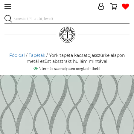
Főoldal
/
Tapéták
/ York tapéta kacsatojásszürke alapon
metál ezüst absztrakt hullám mintával
A termék személyesen megtekinthető