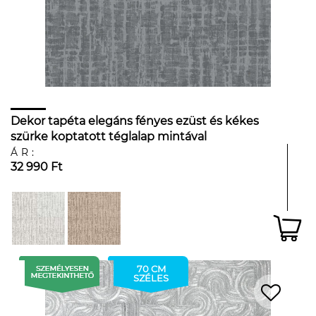
Dekor tapéta elegáns fényes ezüst és kékes
szürke koptatott téglalap mintával
ÁR:
32 990 Ft
70 CM
SZÉLES