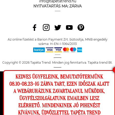
info@tapetatrend.hu
NYITVATARTÁS MA:
ZÁRVA
Az online fizetést a Barion Payment Zrt. biztosítja, MNB engedély
száma: H-EN-I-1064/2013
Copyright © 2026 Tapéta Trend. Minden jog fenntartva. Tapéta trend Bt.
KEDVES ÜGYFELEINK, BEMUTATÓTERMÜNK
Ez a weboldal cookie-kat használ, hogy a
08.10-08.23-IG ZÁRVA TART, EZEN IDŐSZAK ALATT
lehető legjobb élményt nyújtsa honlapunkon.
A WEBÁRUHÁZUNK ZAVARTALANUL MÜKÖDIK,
Beállítások
ÜGYFÉLSZOLGÁLATUNK EMAILBEN LESZ
ELÉRHETŐ. MINDENKINEK JÓ PIHENÉST
Elutasítom
Engedélyezem
KÍVÁNUNK, ÜDVÖZLETTEL TAPÉTA TREND