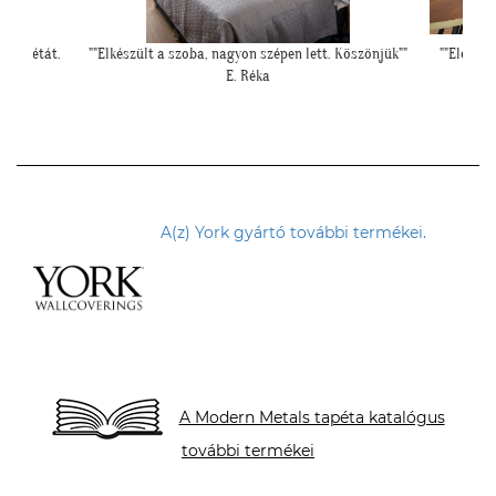
Köszönjük""
""Elegáns lett a pengefal, sokáig imádni fogjuk""
""Kicsit f
Z. Anita
falfelül
A(z) York gyártó további termékei.
A Modern Metals tapéta katalógus
további termékei