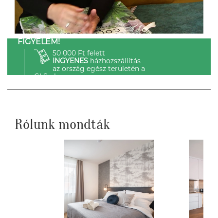
FIGYELEM!
50 000 Ft felett
INGYENES
házhozszállítás
az ország egész területén a
GLS-el.
Rólunk mondták