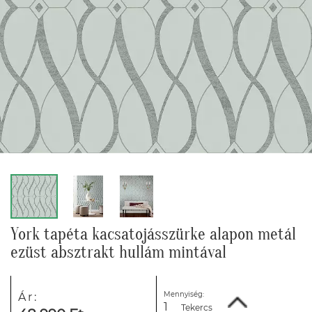
York tapéta kacsatojásszürke alapon metál
ezüst absztrakt hullám mintával
Mennyiség:
Ár:
Tekercs