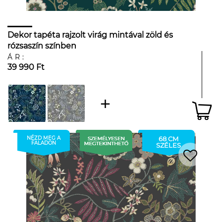
Dekor tapéta rajzolt virág mintával zöld és
rózsaszín színben
ÁR:
39 990 Ft
NÉZD MEG A
68 CM
FALADON
SZÉLES