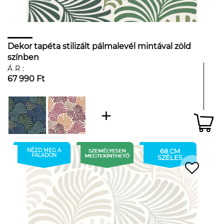
Dekor tapéta stilizált pálmalevél mintával zöld
színben
ÁR:
67 990 Ft
NÉZD MEG A
68 CM
FALADON
SZÉLES