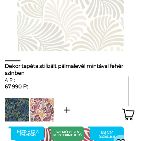
Dekor tapéta stilizált pálmalevél mintával fehér
színben
ÁR:
67 990 Ft
NÉZD MEG A
68 CM
FALADON
SZÉLES