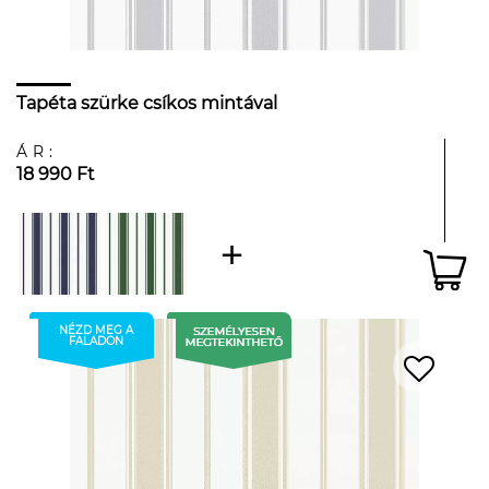
Tapéta szürke csíkos mintával
ÁR:
18 990 Ft
NÉZD MEG A
FALADON