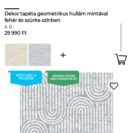
Dekor tapéta geometrikus hullám mintával
fehér és szürke színben
ÁR:
29 990 Ft
NÉZD MEG A
FALADON