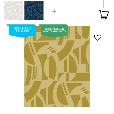
NÉZD MEG A
FALADON