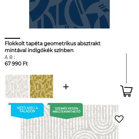
Flokkolt tapéta geometrikus absztrakt
mintával indigókék színben
ÁR:
67 990 Ft
NÉZD MEG A
FALADON