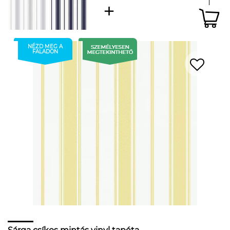
NÉZD MEG A
FALADON