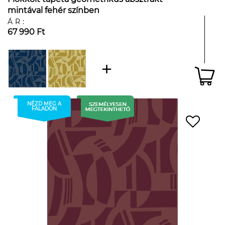
mintával fehér színben
ÁR:
67 990 Ft
NÉZD MEG A
FALADON