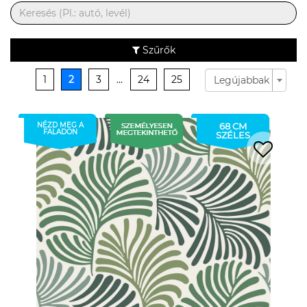
Szűrők
1
2
3
...
24
25
Legújabbak
NÉZD MEG A
68 CM
FALADON
SZÉLES