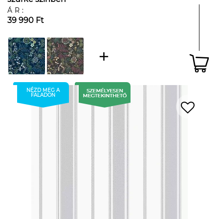
ÁR:
39 990 Ft
NÉZD MEG A
FALADON