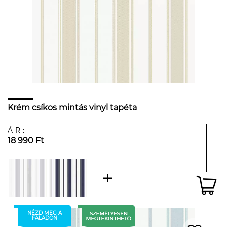
Krém csíkos mintás vinyl tapéta
ÁR:
18 990 Ft
NÉZD MEG A
FALADON