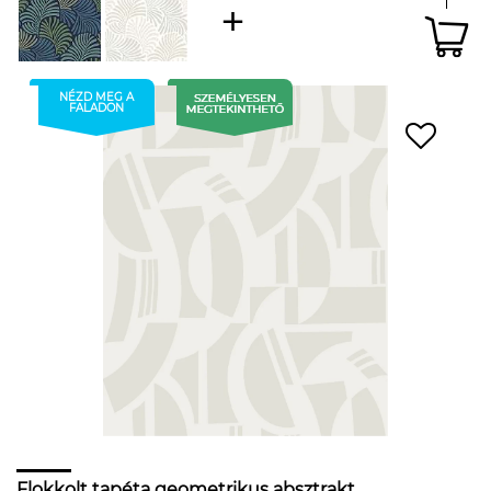
NÉZD MEG A
FALADON
Flokkolt tapéta geometrikus absztrakt