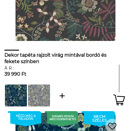
Dekor tapéta rajzolt virág mintával bordó és
fekete színben
ÁR:
39 990 Ft
NÉZD MEG A
68 CM
FALADON
SZÉLES