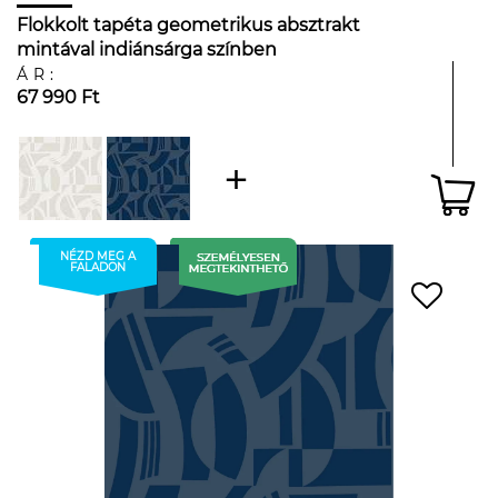
Flokkolt tapéta geometrikus absztrakt
mintával indiánsárga színben
ÁR:
67 990 Ft
NÉZD MEG A
FALADON