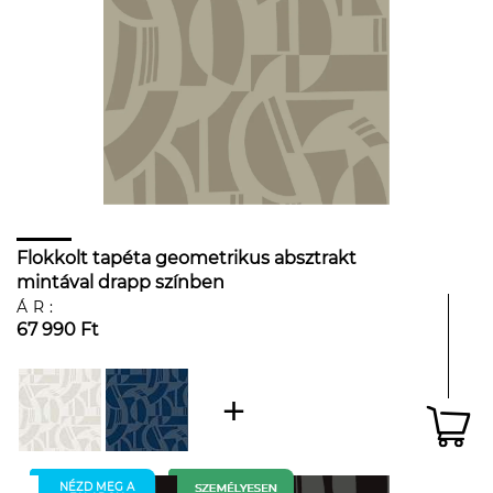
Flokkolt tapéta geometrikus absztrakt
mintával drapp színben
ÁR:
67 990 Ft
NÉZD MEG A