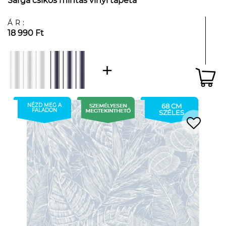
Sárga csíkos mintás vinyl tapéta
ÁR:
18 990 Ft
NÉZD MEG A
68 CM
FALADON
SZÉLES