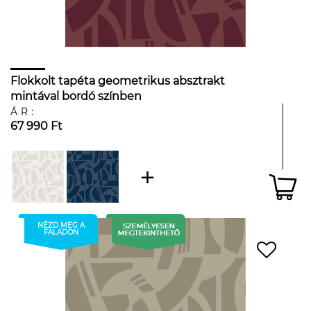
Flokkolt tapéta geometrikus absztrakt
mintával bordó színben
ÁR:
67 990 Ft
NÉZD MEG A
FALADON