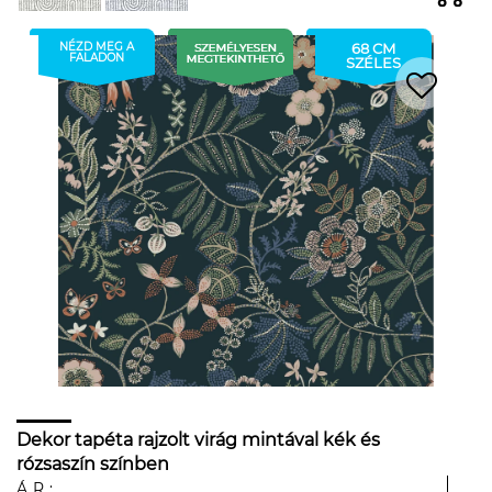
NÉZD MEG A
68 CM
FALADON
SZÉLES
Dekor tapéta rajzolt virág mintával kék és
rózsaszín színben
ÁR: