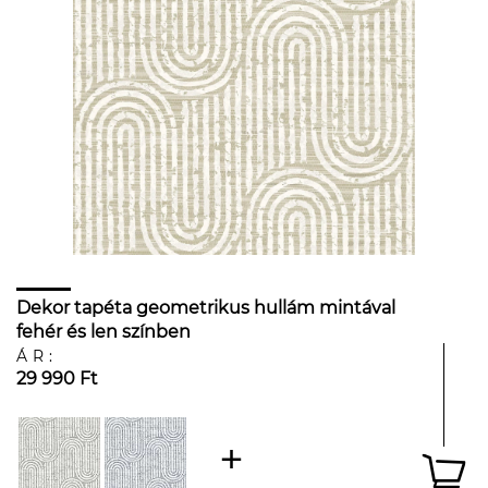
Dekor tapéta geometrikus hullám mintával
fehér és len színben
ÁR:
29 990 Ft