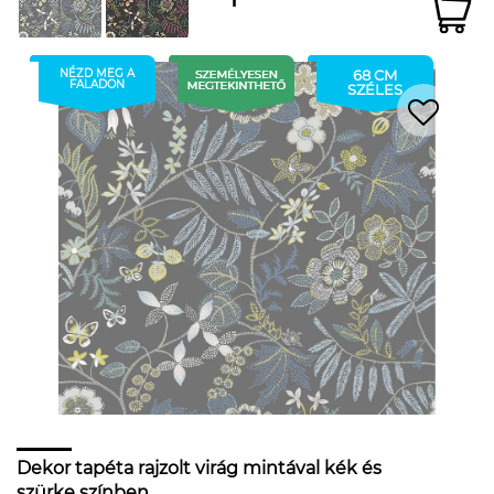
NÉZD MEG A
68 CM
FALADON
SZÉLES
Dekor tapéta rajzolt virág mintával kék és
szürke színben