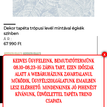
Dekor tapéta trópusi levél mintával égkék
színben
ÁR:
67 990 Ft
X
KEDVES ÜGYFELEINK, BEMUTATÓTERMÜNK
Ez a weboldal cookie-kat használ, hogy a
08.10-08.23-IG ZÁRVA TART, EZEN IDŐSZAK
lehető legjobb élményt nyújtsa honlapunkon.
ALATT A WEBÁRUHÁZUNK ZAVARTALANUL
NÉZD MEG A
68 CM
Beállítások
MÜKÖDIK, ÜGYFÉLSZOLGÁLATUNK EMAILBEN
FALADON
SZÉLES
LESZ ELÉRHETŐ. MINDENKINEK JÓ PIHENÉST
Elutasítom
Engedélyezem
KÍVÁNUNK, ÜDVÖZLETTEL TAPÉTA TREND
CSAPATA
Megnézem a falamon