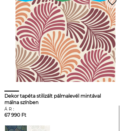
Dekor tapéta stilizált pálmalevél mintával
málna színben
ÁR:
67 990 Ft