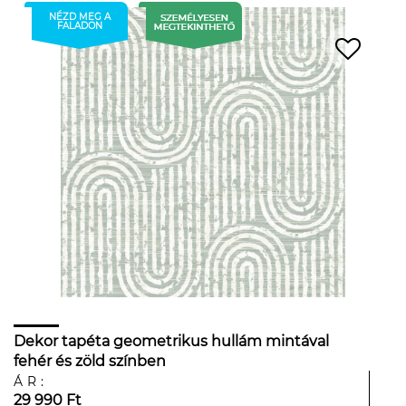
NÉZD MEG A
FALADON
Dekor tapéta geometrikus hullám mintával
fehér és zöld színben
ÁR:
29 990 Ft