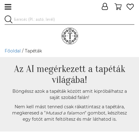
Főoldal
/ Tapéták
Az AI megérkezett a tapéták
világába!
Böngéssz azok a tapéták között amit kipróbálhatsz a
saját szobád falán!
Nem kell mást tenned csak rákattintasz a tapétára,
megkeresed a "
Mutasd a falamon
" gombot, készítesz
egy fotót amit feltöltesz és már láthatod is.