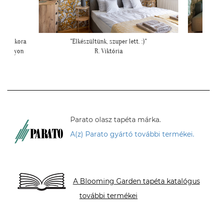
""Elkészült a kép, gondoltam, hátha :)""
""Elegáns
H. Sára
Parato olasz tapéta márka.
A(z) Parato gyártó további termékei.
A Blooming Garden tapéta katalógus
további termékei