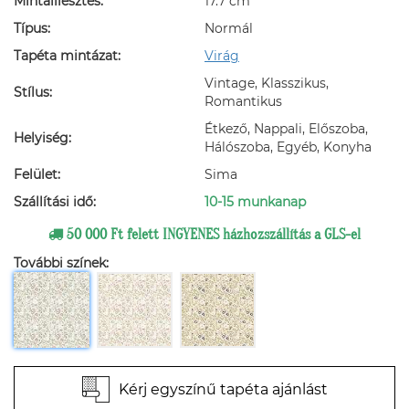
Mintaillesztés:
17.7 cm
Típus:
Normál
Tapéta mintázat:
Virág
Vintage, Klasszikus,
Stílus:
Romantikus
Étkező, Nappali, Előszoba,
Helyiség:
Hálószoba, Egyéb, Konyha
Felület:
Sima
Szállítási idő:
10-15 munkanap
50 000 Ft felett INGYENES házhozszállítás a GLS-el
További színek:
Kérj egyszínű tapéta ajánlást