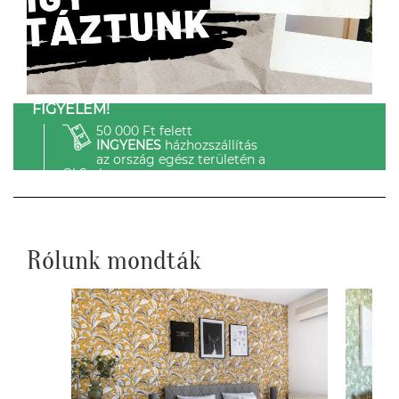
FIGYELEM!
50 000 Ft felett
INGYENES
házhozszállítás
az ország egész területén a
GLS-el.
Rólunk mondták