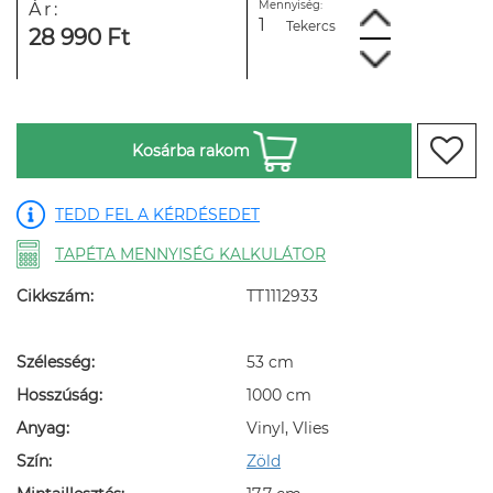
Mennyiség:
Ár:
Tekercs
28 990 Ft
Kosárba rakom
TEDD FEL A KÉRDÉSEDET
TAPÉTA MENNYISÉG KALKULÁTOR
Cikkszám:
TT1112933
Szélesség:
53 cm
Hosszúság:
1000 cm
Anyag:
Vinyl, Vlies
Szín:
Zöld