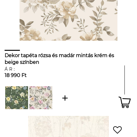
Dekor tapéta rózsa és madár mintás krém és
beige színben
ÁR:
18 990 Ft