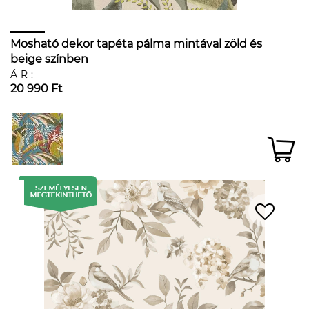
Mosható dekor tapéta pálma mintával zöld és
beige színben
ÁR:
20 990 Ft