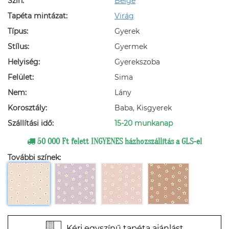
Szín:
Beige
Tapéta mintázat:
Virág
Típus:
Gyerek
Stílus:
Gyermek
Helyiség:
Gyerekszoba
Felület:
Sima
Nem:
Lány
Korosztály:
Baba, Kisgyerek
Szállítási idő:
15-20 munkanap
50 000 Ft felett INGYENES házhozszállítás a GLS-el
További színek:
Kérj egyszínű tapéta ajánlást