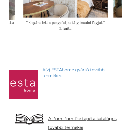
i fogjuk""
""Elkészült a kép, gondoltam, hátha :)""
"Ilyen
H. Sára
A(z) ESTAhome gyártó további
termékei.
A Pom Pom Pie tapéta katalógus
további termékei