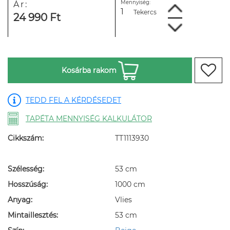
Mennyiség:
Ár:
Tekercs
24 990 Ft
Kosárba rakom
TEDD FEL A KÉRDÉSEDET
TAPÉTA MENNYISÉG KALKULÁTOR
Cikkszám:
TT1113930
Szélesség:
53 cm
Hosszúság:
1000 cm
Anyag:
Vlies
Mintaillesztés:
53 cm