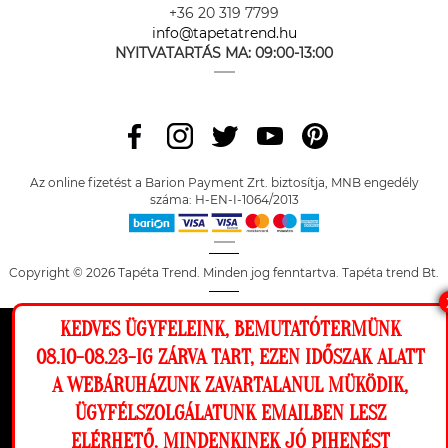
+36 20 319 7799
info@tapetatrend.hu
NYITVATARTÁS MA:
09:00-13:00
Az online fizetést a Barion Payment Zrt. biztosítja, MNB engedély
száma: H-EN-I-1064/2013
Copyright © 2026 Tapéta Trend. Minden jog fenntartva. Tapéta trend Bt.
KEDVES ÜGYFELEINK, BEMUTATÓTERMÜNK
Ez a weboldal cookie-kat használ, hogy a
08.10-08.23-IG ZÁRVA TART, EZEN IDŐSZAK ALATT
lehető legjobb élményt nyújtsa honlapunkon.
A WEBÁRUHÁZUNK ZAVARTALANUL MÜKÖDIK,
Beállítások
ÜGYFÉLSZOLGÁLATUNK EMAILBEN LESZ
ELÉRHETŐ. MINDENKINEK JÓ PIHENÉST