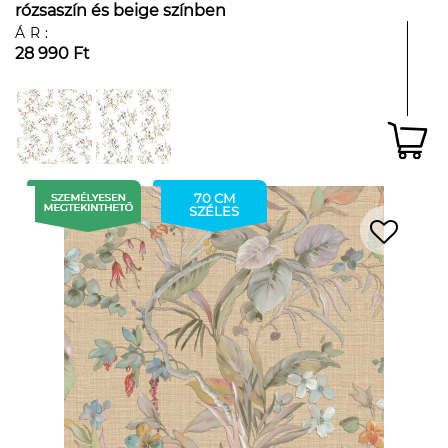
rózsaszín és beige színben
ÁR:
28 990 Ft
70 CM
SZÉLES