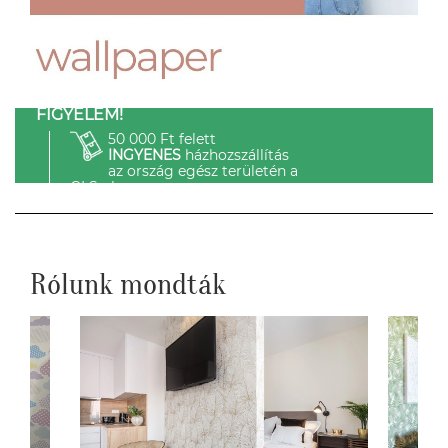
FIGYELEM!
50 000 Ft felett
INGYENES
házhozszállítás
az ország egész területén a
GLS-el.
Rólunk mondták