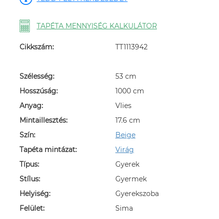
TAPÉTA MENNYISÉG KALKULÁTOR
Cikkszám:
TT1113942
Szélesség:
53 cm
Hosszúság:
1000 cm
Anyag:
Vlies
Mintaillesztés:
17.6 cm
Szín:
Beige
Tapéta mintázat:
Virág
Típus:
Gyerek
Stílus:
Gyermek
Helyiség:
Gyerekszoba
Felület:
Sima