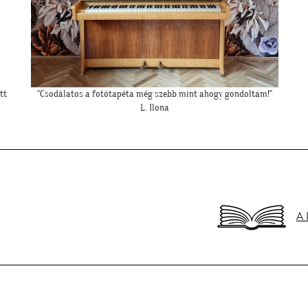
"Felkerültek a tapéták az eredmény magáért beszél!:)"
H. Anita
A 