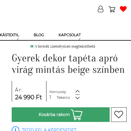
KÁSTEXTIL
BLOG
KAPCSOLAT
A termék személyesen megtekinthető
Gyerek dekor tapéta apró
virág mintás beige színben
Ár:
Mennyiség:
24 990 Ft
Tekercs
Kosárba rakom
TEDD FEL A KÉRDÉSEDET