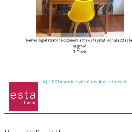
sztás lett
"Csodálatos a fotótapéta még szebb mint ahogy gondoltam!"
L. Ilona
A(z) ESTAhome gyártó további termékei.