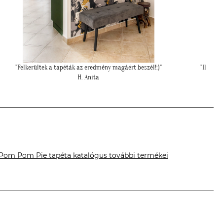
"Ilyen lett a lányom szobájában a gyönyörű cseresznye virágos
tapéta."
Cs. Andi
Pom Pom Pie tapéta katalógus további termékei