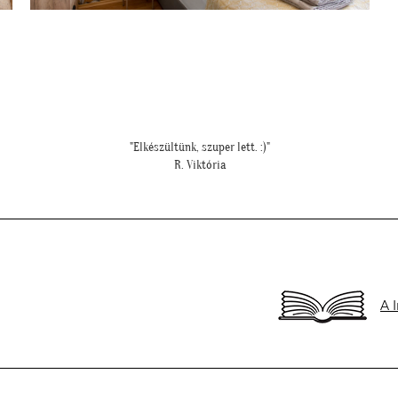
""Csatolok pár képet a dzsungeles sarokról!""
K. Laura
A 