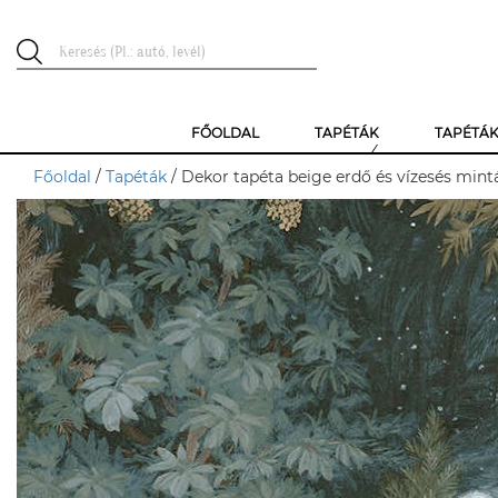
FŐOLDAL
TAPÉTÁK
TAPÉTÁ
Főoldal
/
Tapéták
/ Dekor tapéta beige erdő és vízesés mintá