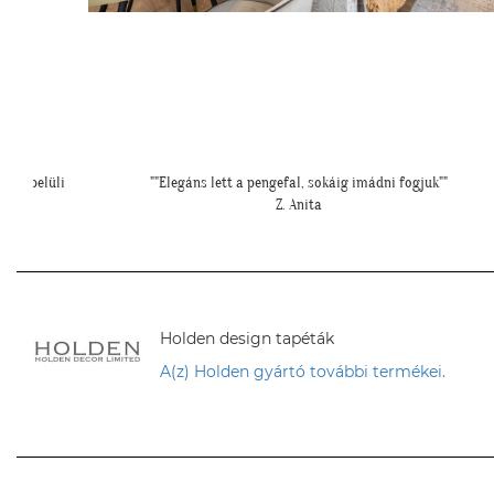
"
"Elkészültünk, szuper lett. :)"
R. Viktória
Holden design tapéták
A(z) Holden gyártó további termékei.