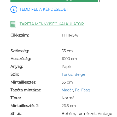
TEDD FEL A KÉRDÉSEDET
TAPÉTA MENNYISÉG KALKULÁTOR
Cikkszám:
TT1114547
Szélesség:
53 cm
Hosszúság:
1000 cm
Anyag:
Papír
Szín:
Türkiz
,
Beige
Mintaillesztés:
53 cm
Tapéta mintázat:
Madár
,
Fa, Faág
Típus:
Normál
Mintaillesztés 2:
26.5 cm
Stílus:
Bohém, Természet, Vintage