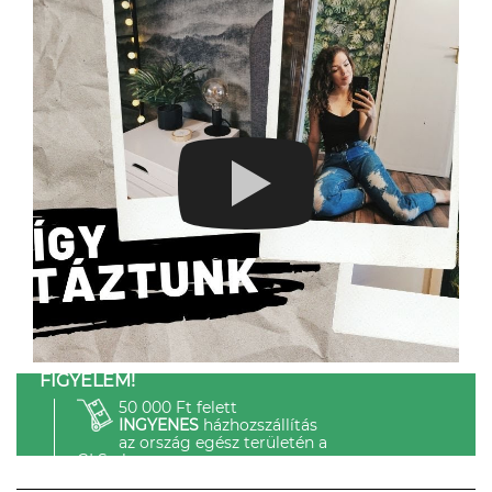
FIGYELEM!
50 000 Ft felett
INGYENES
házhozszállítás
az ország egész területén a
GLS-el.