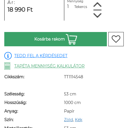
Mennyiség:
Ár:
Tekercs
18 990 Ft
Kosárba rakom
TEDD FEL A KÉRDÉSEDET
TAPÉTA MENNYISÉG KALKULÁTOR
Cikkszám:
TT1114548
Szélesség:
53 cm
Hosszúság:
1000 cm
Anyag:
Papír
Szín:
Zöld
,
Kék