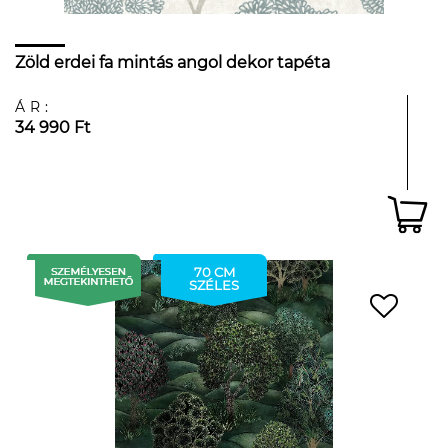
Zöld erdei fa mintás angol dekor tapéta
ÁR:
34 990 Ft
70 CM
SZÉLES