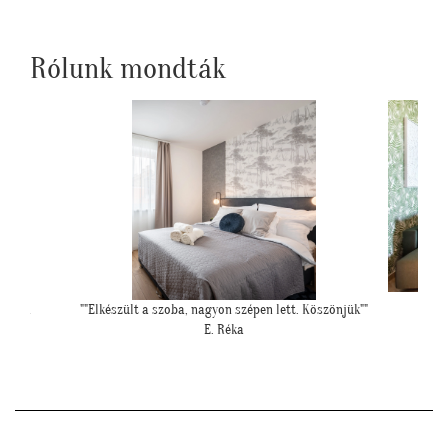
Rólunk mondták
Köszönjük""
""Elkészült a kép, gondoltam, hátha :)""
"Péld
H. Sára
hipe