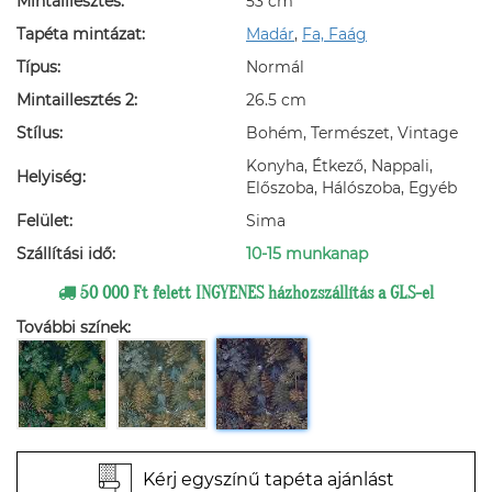
Mintaillesztés:
53 cm
Tapéta mintázat:
Madár
,
Fa, Faág
Típus:
Normál
Mintaillesztés 2:
26.5 cm
Stílus:
Bohém, Természet, Vintage
Konyha, Étkező, Nappali,
Helyiség:
Előszoba, Hálószoba, Egyéb
Felület:
Sima
Szállítási idő:
10-15 munkanap
50 000 Ft felett INGYENES házhozszállítás a GLS-el
További színek:
Kérj egyszínű tapéta ajánlást