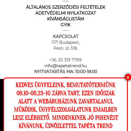
ÁLTALÁNOS SZERZŐDÉSI FELTÉTELEK
ADETVÉDELMI NYILATKOZAT
KÍVÁNSÁGLISTÁM
GYIK
KAPCSOLAT
1171 Budapest,
Pesti út 318.
+36 20 319 7799
info@tapetatrend.hu
NYITVATARTÁS MA:
10:00-18:00
X
KEDVES ÜGYFELEINK, BEMUTATÓTERMÜNK
Ez a weboldal cookie-kat használ, hogy a
08.10-08.23-IG ZÁRVA TART, EZEN IDŐSZAK
lehető legjobb élményt nyújtsa honlapunkon.
ALATT A WEBÁRUHÁZUNK ZAVARTALANUL
Beállítások
MÜKÖDIK, ÜGYFÉLSZOLGÁLATUNK EMAILBEN
Az online fizetést a Barion Payment Zrt. biztosítja, MNB engedély
száma: H-EN-I-1064/2013
LESZ ELÉRHETŐ. MINDENKINEK JÓ PIHENÉST
Elutasítom
Engedélyezem
KÍVÁNUNK, ÜDVÖZLETTEL TAPÉTA TREND