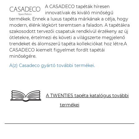
A CASADECO tapéták híresen
innovatívak és kiváló minőségű
termékek. Ennek a luxus tapéta márkának a célja, hogy
modern, élénk légkört teremtsen a faladon. A tapétákra
szakosodott tervezői csapatuk rendkívül érzékeny az új
ötletekre, értelmezi és követi a világszerte megjelenő
trendeket és álomszerű tapéta kollekciókat hoz létre.A
CASADECO kiemelt figyelmet fordít tapétái
minőségére.
A(z) Casadeco gyártó további termékei.
A TWENTIES tapéta katalógus további
termékei