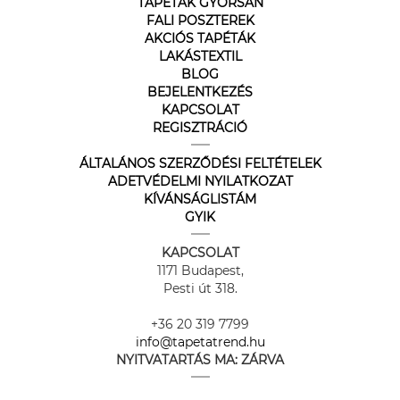
TAPÉTÁK GYORSAN
FALI POSZTEREK
AKCIÓS TAPÉTÁK
LAKÁSTEXTIL
BLOG
BEJELENTKEZÉS
KAPCSOLAT
REGISZTRÁCIÓ
ÁLTALÁNOS SZERZŐDÉSI FELTÉTELEK
ADETVÉDELMI NYILATKOZAT
KÍVÁNSÁGLISTÁM
GYIK
KAPCSOLAT
1171 Budapest,
Pesti út 318.
+36 20 319 7799
info@tapetatrend.hu
NYITVATARTÁS MA:
ZÁRVA