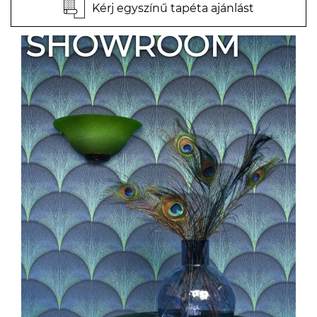
Kérj egyszínű tapéta ajánlást
SHOWROOM