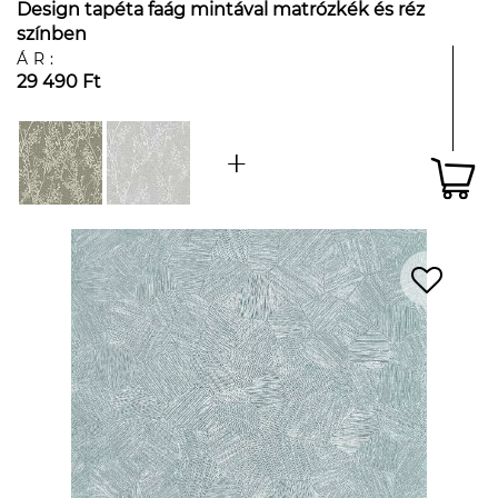
Design tapéta faág mintával matrózkék és réz
színben
ÁR:
29 490 Ft