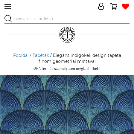
Főoldal
/
Tapéták
/ Elegáns indigókék design tapéta
finom geometriai mintával
A termék személyesen megtekinthető