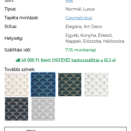
Szín:
Kék
Típus:
Normál, Luxus
Tapéta mintázat:
Geometrikus
Stílus:
Elegáns, Art Deco
Egyéb, Konyha, Étkező,
Helyiség:
Nappali, Előszoba, Hálószoba
Szállítási idő:
7-15 munkanap
50 000 Ft felett INGYENES házhozszállítás a GLS-el
További színek: