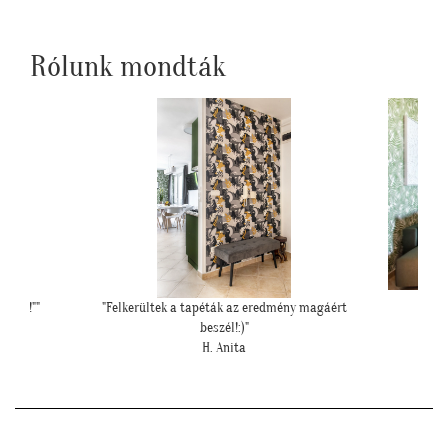
Rólunk mondták
magáért
""Elkészült a kép, gondoltam, hátha :)""
""Gyönyörű
H. Sára
mivel