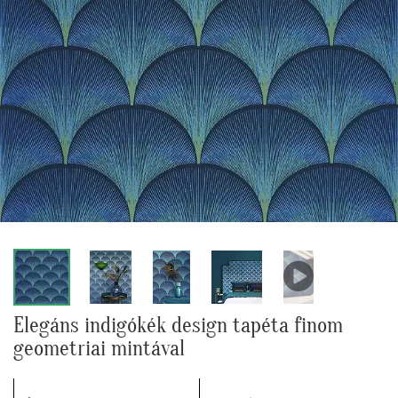
Elegáns indigókék design tapéta finom
geometriai mintával