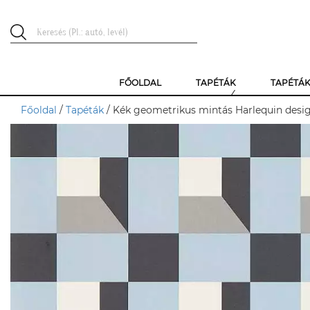
FŐOLDAL
TAPÉTÁK
TAPÉTÁ
Főoldal
/
Tapéták
/ Kék geometrikus mintás Harlequin desi