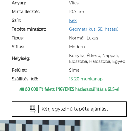
Anyag:
Vlies
Mintaillesztés:
10.7 cm
Szín:
Kék
Tapéta mintázat:
Geometrikus
,
3D hatású
Típus:
Normál, Luxus
Stílus:
Modern
Konyha, Étkező, Nappali,
Helyiség:
Előszoba, Hálószoba, Egyéb
Felület:
Sima
Szállítási idő:
15-20 munkanap
50 000 Ft felett INGYENES házhozszállítás a GLS-el
Kérj egyszínű tapéta ajánlást