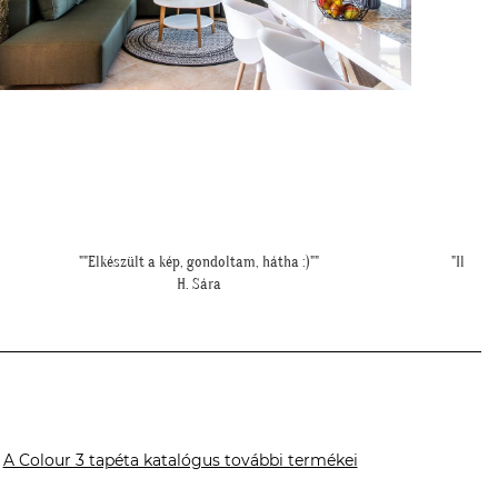
"Ilyen lett a lányom szobájában a gyönyörű cseresznye virágos
""Gyönyö
tapéta."
könny
Cs. Andi
A Colour 3 tapéta katalógus további termékei