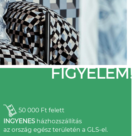
FIGYELEM!
50 000 Ft felett
INGYENES
házhozszállítás
az ország egész területén a GLS-el.