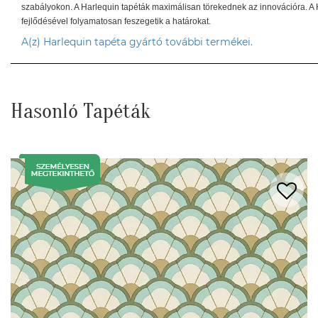
szabályokon. A Harlequin tapéták maximálisan törekednek az innovációra. A 
fejlődésével folyamatosan feszegetik a határokat.
A(z) Harlequin tapéta gyártó további termékei.
Hasonló Tapéták