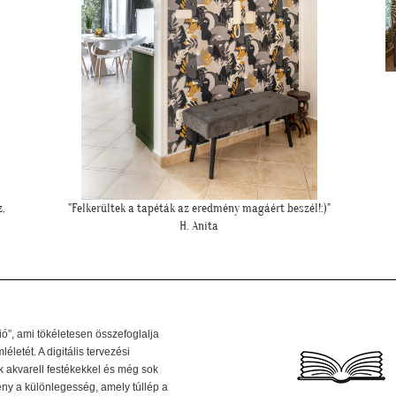
""Elkészült a kép, gondoltam, hátha :)""
H. Sára
ió”, ami tökéletesen összefoglalja
letét. A digitális tervezési
k akvarell festékekkel és még sok
ény a különlegesség, amely túllép a