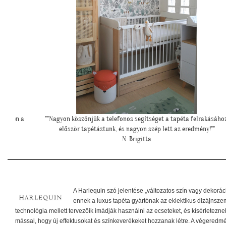
rakásához,
"Felkerültek a tapéták az eredmény magáért beszél!:)"
ny!""
H. Anita
A Harlequin szó jelentése „változatos szín vagy dekorác
ennek a luxus tapéta gyártónak az eklektikus dizájnszemlé
technológia mellett tervezőik imádják használni az ecseteket, és kísérletezne
mással, hogy új effektusokat és színkeverékeket hozzanak létre. A végeredm