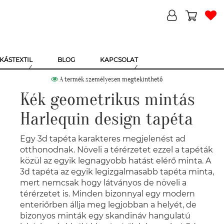
KÁSTEXTIL
BLOG
KAPCSOLAT
A termék személyesen megtekinthető
Kék geometrikus mintás
Harlequin design tapéta
Egy 3d tapéta karakteres megjelenést ad
otthonodnak. Növeli a térérzetet ezzel a tapéták
közül az egyik legnagyobb hatást elérő minta. A
3d tapéta az egyik legizgalmasabb tapéta minta,
mert nemcsak hogy látványos de növeli a
térérzetet is. Minden bizonnyal egy modern
enteriőrben állja meg legjobban a helyét, de
bizonyos minták egy skandináv hangulatú