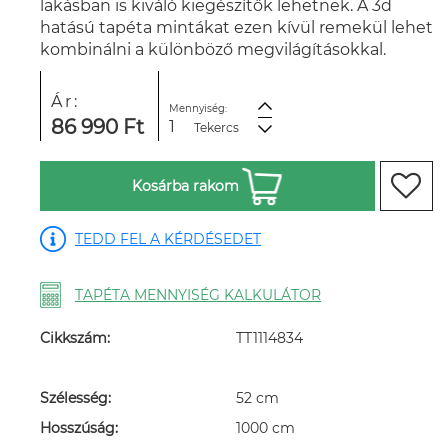
lakásban is kiváló kiegészítők lehetnek. A 3d
hatású tapéta mintákat ezen kívül remekül lehet
kombinálni a különböző megvilágításokkal.
Ár:
Mennyiség:
86 990 Ft
Tekercs
Kosárba rakom
TEDD FEL A KÉRDÉSEDET
TAPÉTA MENNYISÉG KALKULÁTOR
Cikkszám:
TT1114834
Szélesség:
52 cm
Hosszúság:
1000 cm