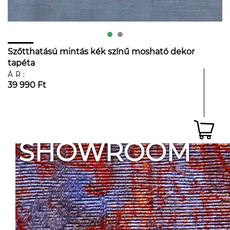
Szőtthatású mintás kék színű mosható dekor
tapéta
ÁR:
39 990 Ft
SHOWROOM