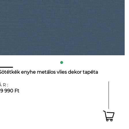
Sötétkék enyhe metálos vlies dekor tapéta
ÁR:
19 990 Ft