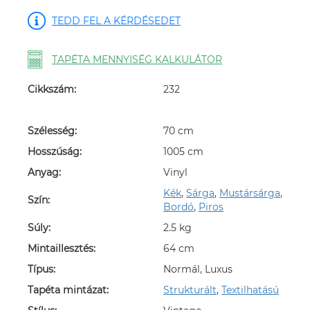
TEDD FEL A KÉRDÉSEDET
TAPÉTA MENNYISÉG KALKULÁTOR
Cikkszám:
232
Szélesség:
70 cm
Hosszúság:
1005 cm
Anyag:
Vinyl
Kék
,
Sárga
,
Mustársárga
,
Szín:
Bordó
,
Piros
Súly:
2.5 kg
Mintaillesztés:
64 cm
Típus:
Normál, Luxus
Tapéta mintázat:
Strukturált
,
Textilhatású