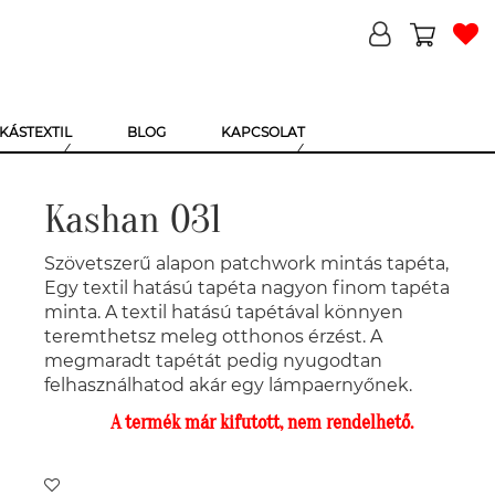
KÁSTEXTIL
BLOG
KAPCSOLAT
Kashan 031
Szövetszerű alapon patchwork mintás tapéta,
Egy textil hatású tapéta nagyon finom tapéta
minta. A textil hatású tapétával könnyen
teremthetsz meleg otthonos érzést. A
megmaradt tapétát pedig nyugodtan
felhasználhatod akár egy lámpaernyőnek.
A termék már kifutott, nem rendelhető.