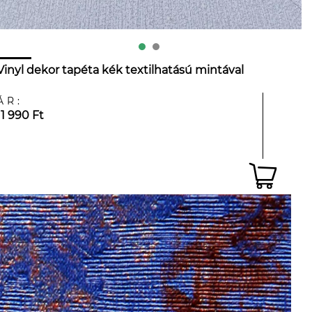
Vinyl dekor tapéta kék textilhatású mintával
ÁR:
11 990 Ft