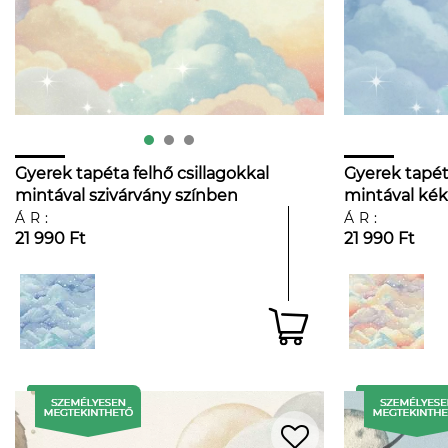
Gyerek tapéta felhő csillagokkal
Gyerek tapéta
mintával szivárvány színben
mintával kék
ÁR:
ÁR:
21 990 Ft
21 990 Ft