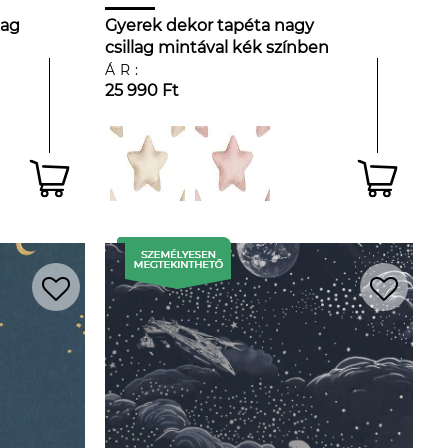
lag
Gyerek dekor tapéta nagy
csillag mintával kék színben
ÁR:
25 990 Ft