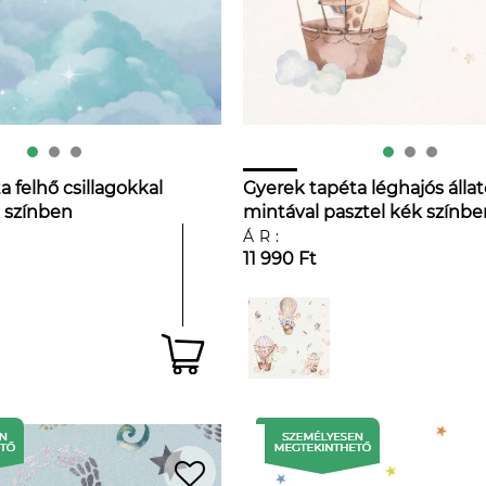
 felhő csillagokkal
Gyerek tapéta léghajós álla
 színben
mintával pasztel kék színbe
ÁR:
11 990 Ft