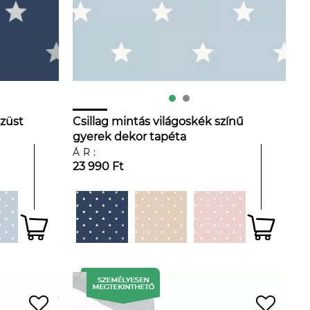
ezüst
Csillag mintás világoskék színű
gyerek dekor tapéta
ÁR:
23 990 Ft