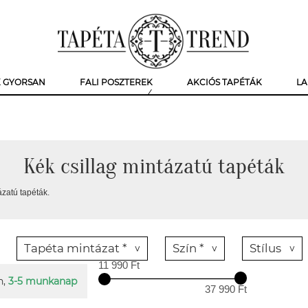
K GYORSAN
FALI POSZTEREK
AKCIÓS TAPÉTÁK
LA
Kék csillag mintázatú tapéták
ázatú tapéták.
Tapéta mintázat *
Szín *
Stílus
11 990 Ft
n,
3-5 munkanap
37 990 Ft