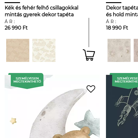
Kék és fehér felhő csillagokkal
Dekor tapéta
mintás gyerek dekor tapéta
és hold mint
színben
ÁR:
ÁR:
26 990 Ft
18 990 Ft