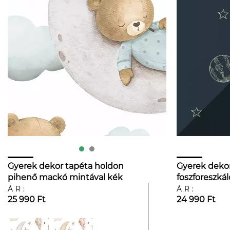
Gyerek dekor tapéta holdon
Gyerek dekor
pihenő mackó mintával kék
foszforeszkál
színben
mintás sötét
ÁR:
ÁR:
25 990 Ft
24 990 Ft