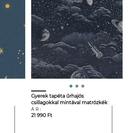
Gyerek tapéta űrhajós
csillagokkal mintával matrózkék
és ezüst színben
ÁR:
21 990 Ft