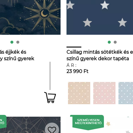
s éjjkék és
Csillag mintás sötétkék és 
y színű gyerek
színű gyerek dekor tapéta
ÁR:
23 990 Ft