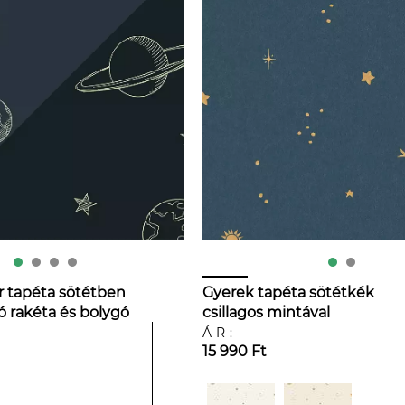
 tapéta sötétben
Gyerek tapéta sötétkék
ó rakéta és bolygó
csillagos mintával
kék színben
ÁR:
15 990 Ft