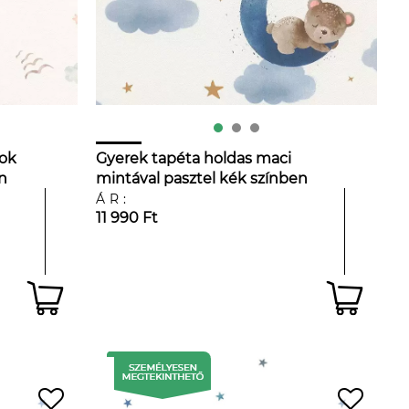
tok
Gyerek tapéta holdas maci
n
mintával pasztel kék színben
ÁR:
11 990 Ft