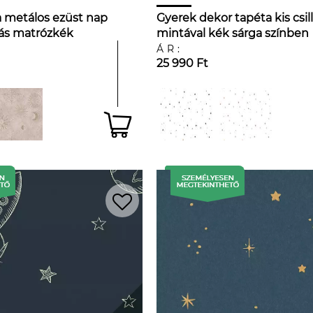
 metálos ezüst nap
Gyerek dekor tapéta kis csil
ás matrózkék
mintával kék sárga színben
ÁR:
25 990 Ft