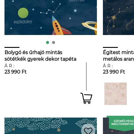
Bolygó és űrhajó mintás
Égitest mintá
sötétkék gyerek dekor tapéta
metálos aran
dekor tapéta
ÁR:
ÁR:
23 990 Ft
23 990 Ft