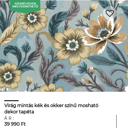
Virág mintás kék és okker színű mosható
dekor tapéta
ÁR:
39 990 Ft