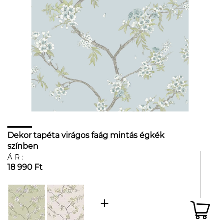
Dekor tapéta virágos faág mintás égkék
színben
ÁR:
18 990 Ft