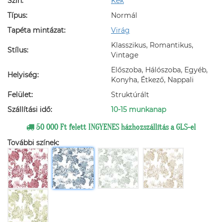
Szín:
Kék
Típus:
Normál
Tapéta mintázat:
Virág
Klasszikus, Romantikus,
Stílus:
Vintage
Előszoba, Hálószoba, Egyéb,
Helyiség:
Konyha, Étkező, Nappali
Felület:
Struktúrált
Szállítási idő:
10-15 munkanap
50 000 Ft felett INGYENES házhozszállítás a GLS-el
További színek: