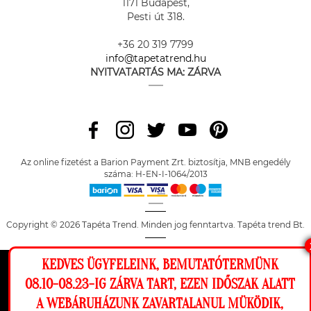
1171 Budapest,
Pesti út 318.
+36 20 319 7799
info@tapetatrend.hu
NYITVATARTÁS MA:
ZÁRVA
Az online fizetést a Barion Payment Zrt. biztosítja, MNB engedély
száma: H-EN-I-1064/2013
Copyright © 2026 Tapéta Trend. Minden jog fenntartva. Tapéta trend Bt.
KEDVES ÜGYFELEINK, BEMUTATÓTERMÜNK
Ez a weboldal cookie-kat használ, hogy a
08.10-08.23-IG ZÁRVA TART, EZEN IDŐSZAK ALATT
lehető legjobb élményt nyújtsa honlapunkon.
A WEBÁRUHÁZUNK ZAVARTALANUL MÜKÖDIK,