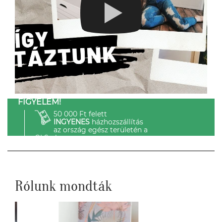
FIGYELEM!
50 000 Ft felett
INGYENES
házhozszállítás
az ország egész területén a
GLS-el.
Rólunk mondták