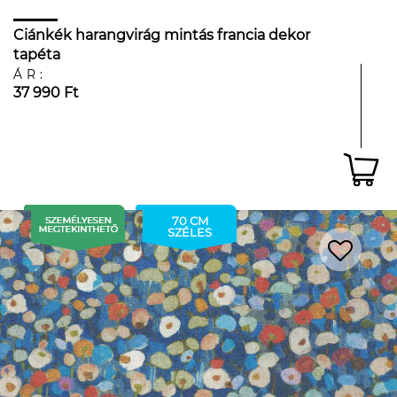
Ciánkék harangvirág mintás francia dekor
tapéta
ÁR:
37 990 Ft
70 CM
SZÉLES