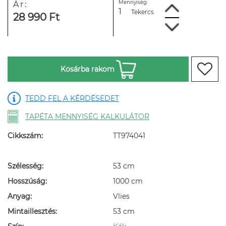
Mennyiség:
Ár:
Tekercs
28 990 Ft
Kosárba rakom
TEDD FEL A KÉRDÉSEDET
TAPÉTA MENNYISÉG KALKULÁTOR
Cikkszám:
TT974041
Szélesség:
53 cm
Hosszúság:
1000 cm
Anyag:
Vlies
Mintaillesztés:
53 cm