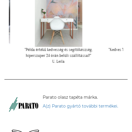
szség,
"Kedves Tapétatrend ! Köszönöm a makis tapétát.
""Kicsit f
sal!"
Jó választás lett nagyon!"
falfelül
T. Tünde
Parato olasz tapéta márka.
A(z) Parato gyártó további termékei.