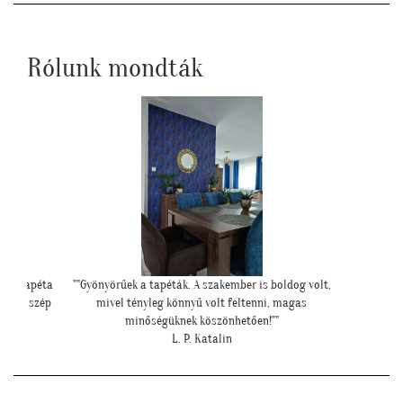
Rólunk mondták
oldog volt,
"Meseszép lett a tapéta! Köszönöm a sok
"Ilyen
 magas
segítséget"
"
T. Mariann