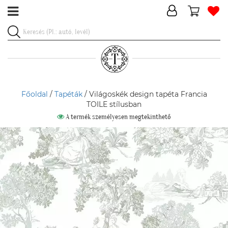
Főoldal
/
Tapéták
/ Világoskék design tapéta Francia
TOILE stílusban
A termék személyesen megtekinthető