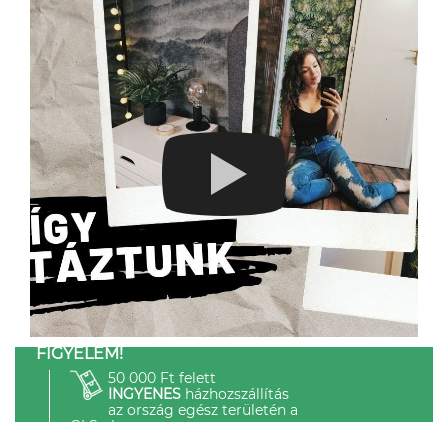
FIGYELEM!
50 000 Ft felett
INGYENES
házhozszállítás
az ország egész területén a
GLS-el.