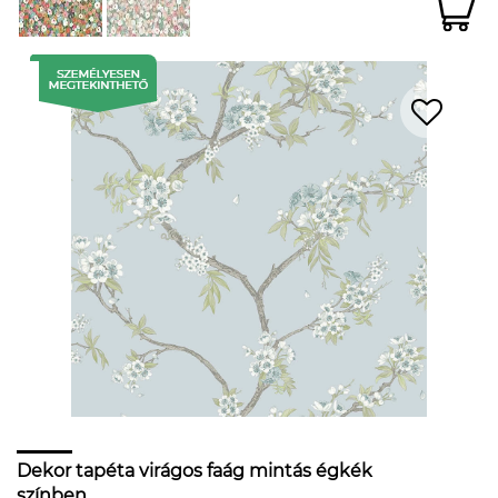
Dekor tapéta virágos faág mintás égkék
színben