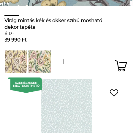
Virág mintás kék és okker színű mosható
dekor tapéta
ÁR:
39 990 Ft