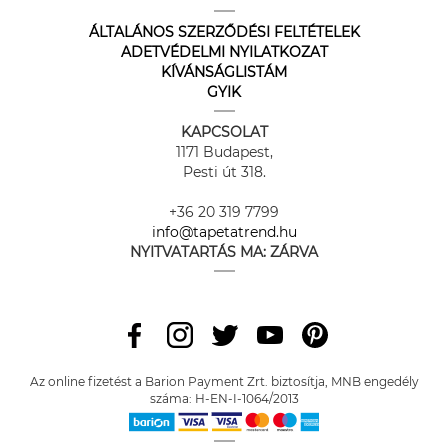
ÁLTALÁNOS SZERZŐDÉSI FELTÉTELEK
ADETVÉDELMI NYILATKOZAT
KÍVÁNSÁGLISTÁM
GYIK
KAPCSOLAT
1171 Budapest,
Pesti út 318.
+36 20 319 7799
info@tapetatrend.hu
NYITVATARTÁS MA:
ZÁRVA
Az online fizetést a Barion Payment Zrt. biztosítja, MNB engedély
száma: H-EN-I-1064/2013