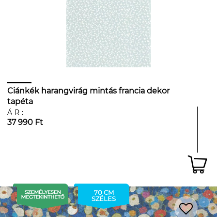
Ciánkék harangvirág mintás francia dekor
tapéta
ÁR:
37 990 Ft
70 CM
SZÉLES