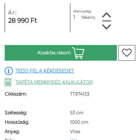
Mennyiség:
Ár:
Tekercs
28 990 Ft
Kosárba rakom
TEDD FEL A KÉRDÉSEDET
TAPÉTA MENNYISÉG KALKULÁTOR
Cikkszám:
TT974133
Szélesség:
53 cm
Hosszúság:
1000 cm
Anyag:
Vlies