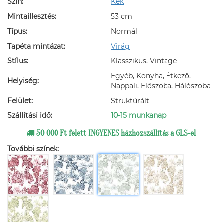
Szín:
Kék
Mintaillesztés:
53 cm
Típus:
Normál
Tapéta mintázat:
Virág
Stílus:
Klasszikus, Vintage
Egyéb, Konyha, Étkező,
Helyiség:
Nappali, Előszoba, Hálószoba
Felület:
Struktúrált
Szállítási idő:
10-15 munkanap
50 000 Ft felett INGYENES házhozszállítás a GLS-el
További színek: