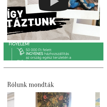
FIGYELEM!
50 000 Ft felett
INGYENES
házhozszállítás
az ország egész területén a
GLS-el.
Rólunk mondták