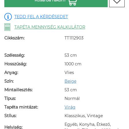
TEDD FEL A KÉRDÉSEDET
TAPÉTA MENNYISÉG KALKULÁTOR
Cikkszám:
TT1112903
Szélesség:
53 cm
Hosszúság:
1000 cm
Anyag:
Vlies
Szín:
Beige
Mintaillesztés:
53 cm
Típus:
Normál
Tapéta mintázat:
Virág
Stílus:
Klasszikus, Vintage
Egyéb, Konyha, Étkező,
Helyiség: