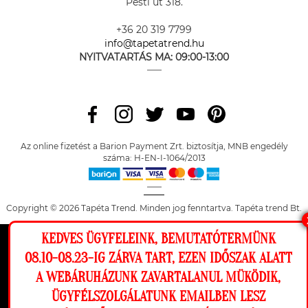
Pesti út 318.
+36 20 319 7799
info@tapetatrend.hu
NYITVATARTÁS MA:
09:00-13:00
Az online fizetést a Barion Payment Zrt. biztosítja, MNB engedély
száma: H-EN-I-1064/2013
Copyright © 2026 Tapéta Trend. Minden jog fenntartva. Tapéta trend Bt.
KEDVES ÜGYFELEINK, BEMUTATÓTERMÜNK
Ez a weboldal cookie-kat használ, hogy a
08.10-08.23-IG ZÁRVA TART, EZEN IDŐSZAK ALATT
lehető legjobb élményt nyújtsa honlapunkon.
A WEBÁRUHÁZUNK ZAVARTALANUL MÜKÖDIK,
Beállítások
ÜGYFÉLSZOLGÁLATUNK EMAILBEN LESZ