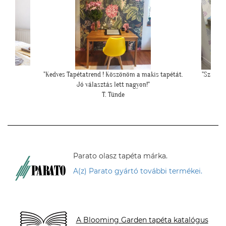
s tapétát.
"Szia Kriszti! Ígértem neked képeket. Ilyen lett a
"Péld
baba sarok a tapétával."
hipe
L. Nikolett
Parato olasz tapéta márka.
A(z) Parato gyártó további termékei.
A Blooming Garden tapéta katalógus