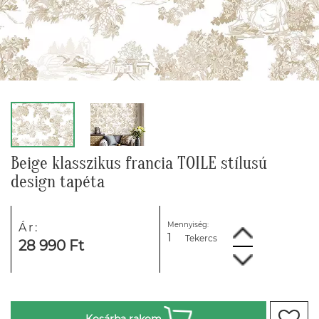
Beige klasszikus francia TOILE stílusú
design tapéta
Mennyiség:
Ár:
Tekercs
28 990 Ft
Kosárba rakom