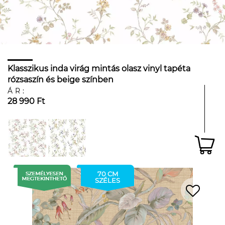
Klasszikus inda virág mintás olasz vinyl tapéta
rózsaszín és beige színben
ÁR:
28 990 Ft
70 CM
SZÉLES