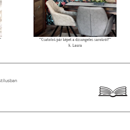
""Csatolok pár képet a dzsungeles sarokról!""
K. Laura
stílusban