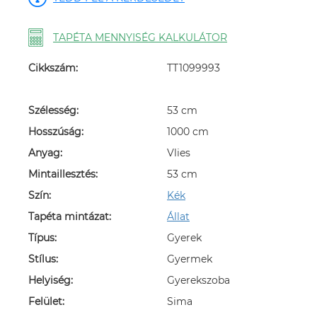
TAPÉTA MENNYISÉG KALKULÁTOR
Cikkszám:
TT1099993
Szélesség:
53 cm
Hosszúság:
1000 cm
Anyag:
Vlies
Mintaillesztés:
53 cm
Szín:
Kék
Tapéta mintázat:
Állat
Típus:
Gyerek
Stílus:
Gyermek
Helyiség:
Gyerekszoba
Felület:
Sima