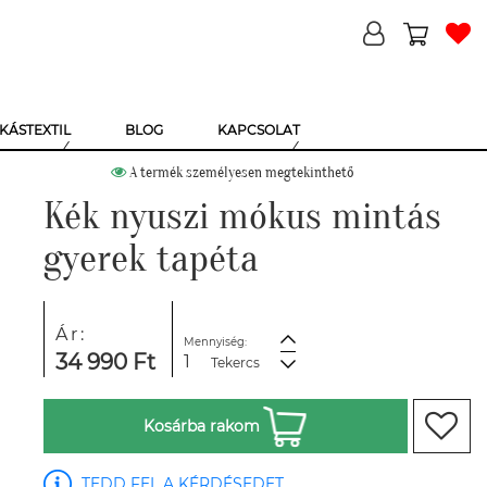
KÁSTEXTIL
BLOG
KAPCSOLAT
A termék személyesen megtekinthető
Kék nyuszi mókus mintás
gyerek tapéta
Ár:
Mennyiség:
34 990 Ft
Tekercs
Kosárba rakom
TEDD FEL A KÉRDÉSEDET