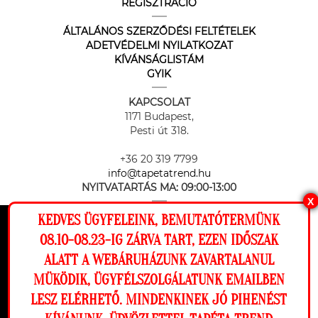
REGISZTRÁCIÓ
ÁLTALÁNOS SZERZŐDÉSI FELTÉTELEK
ADETVÉDELMI NYILATKOZAT
KÍVÁNSÁGLISTÁM
GYIK
KAPCSOLAT
1171 Budapest,
Pesti út 318.
+36 20 319 7799
info@tapetatrend.hu
NYITVATARTÁS MA:
09:00-13:00
X
KEDVES ÜGYFELEINK, BEMUTATÓTERMÜNK
Ez a weboldal cookie-kat használ, hogy a
08.10-08.23-IG ZÁRVA TART, EZEN IDŐSZAK
lehető legjobb élményt nyújtsa honlapunkon.
ALATT A WEBÁRUHÁZUNK ZAVARTALANUL
Beállítások
MÜKÖDIK, ÜGYFÉLSZOLGÁLATUNK EMAILBEN
Az online fizetést a Barion Payment Zrt. biztosítja, MNB engedély
száma: H-EN-I-1064/2013
LESZ ELÉRHETŐ. MINDENKINEK JÓ PIHENÉST
Elutasítom
Engedélyezem