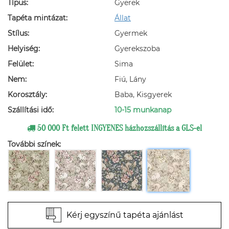
Típus:
Gyerek
Tapéta mintázat:
Állat
Stílus:
Gyermek
Helyiség:
Gyerekszoba
Felület:
Sima
Nem:
Fiú, Lány
Korosztály:
Baba, Kisgyerek
Szállítási idő:
10-15 munkanap
50 000 Ft felett INGYENES házhozszállítás a GLS-el
További színek:
Kérj egyszínű tapéta ajánlást