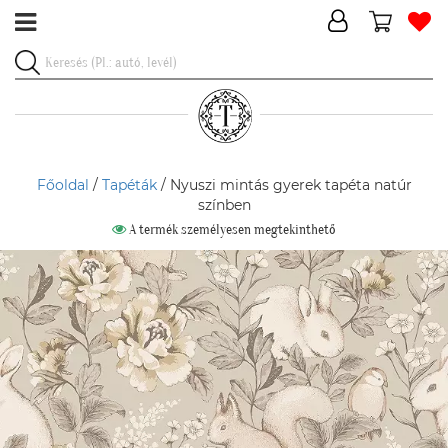
Főoldal
/
Tapéták
/ Nyuszi mintás gyerek tapéta natúr
színben
A termék személyesen megtekinthető