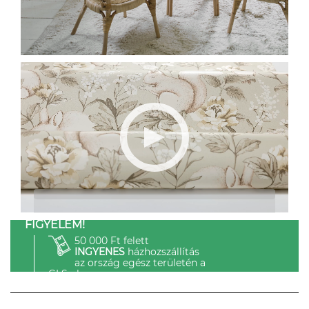
FIGYELEM!
50 000 Ft felett
INGYENES
házhozszállítás
az ország egész területén a
GLS-el.