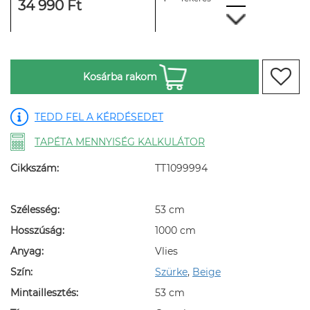
34 990 Ft
Kosárba rakom
TEDD FEL A KÉRDÉSEDET
TAPÉTA MENNYISÉG KALKULÁTOR
Cikkszám:
TT1099994
Szélesség:
53 cm
Hosszúság:
1000 cm
Anyag:
Vlies
Szín:
Szürke
,
Beige
Mintaillesztés:
53 cm