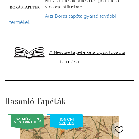
Boras tapéták. Vlies design tapéta
vintage stílusban
A(z) Boras tapéta gyártó további
termékei.
A Newbie tapéta katalógus további
termékei
Hasonló Tapéták
106 CM
SZÉLES