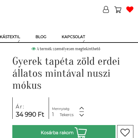
KÁSTEXTIL
BLOG
KAPCSOLAT
A termék személyesen megtekinthető
Gyerek tapéta zöld erdei
állatos mintával nuszi
mókus
Ár:
Mennyiség:
34 990 Ft
Tekercs
Kosárba rakom