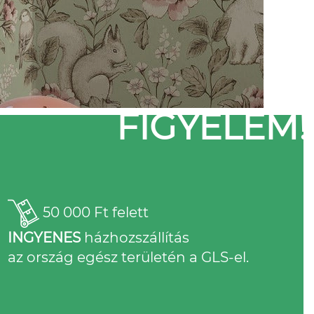
FIGYELEM!
50 000 Ft felett
INGYENES
házhozszállítás
az ország egész területén a GLS-el.