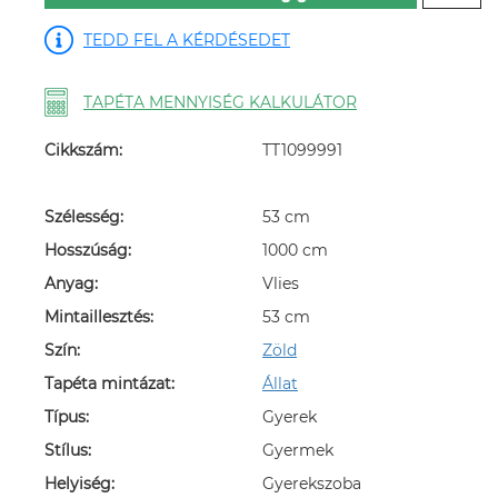
TEDD FEL A KÉRDÉSEDET
TAPÉTA MENNYISÉG KALKULÁTOR
Cikkszám:
TT1099991
Szélesség:
53 cm
Hosszúság:
1000 cm
Anyag:
Vlies
Mintaillesztés:
53 cm
Szín:
Zöld
Tapéta mintázat:
Állat
Típus:
Gyerek
Stílus:
Gyermek
Helyiség:
Gyerekszoba