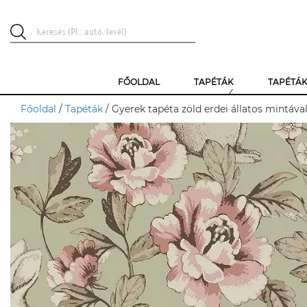
FŐOLDAL
TAPÉTÁK
TAPÉTÁ
Főoldal
/
Tapéták
/ Gyerek tapéta zöld erdei állatos mintáv