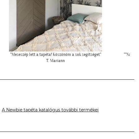
""Nagyon köszönjük a telefonos segítséget a tapéta felrakásához,
""Gyönyö
először tapétáztunk, és nagyon szép lett az eredmény!""
könny
N. Brigitta
A Newbie tapéta katalógus további termékei