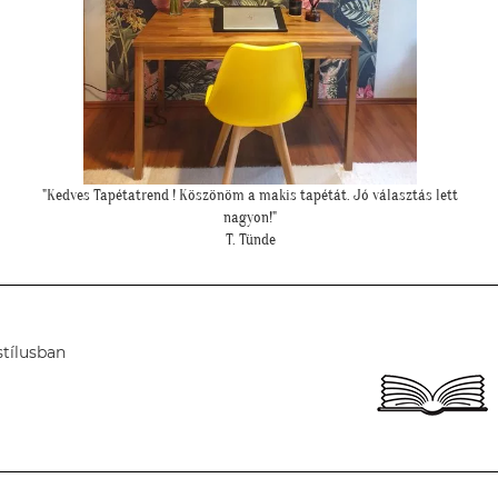
tt
"Meseszép lett a tapéta! Köszönöm a sok segítséget"
T. Mariann
stílusban