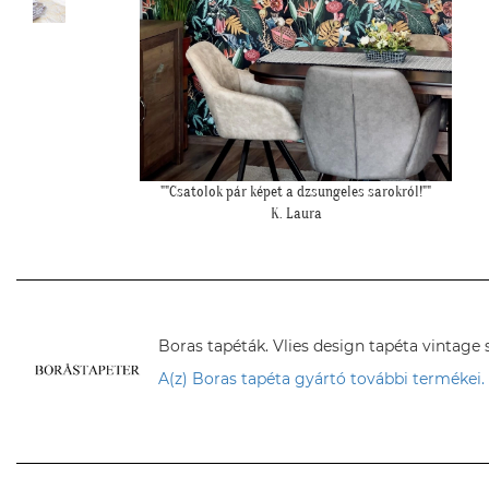
"Kedves Tapétatrend ! Köszönöm a makis tapétát. Jó választás le
nagyon!"
T. Tünde
Boras tapéták. Vlies design tapéta vintage 
A(z) Boras tapéta gyártó további termékei.