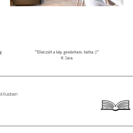
"Felkerültek a tapéták az eredmény magáért beszél!:)"
H. Anita
stílusban