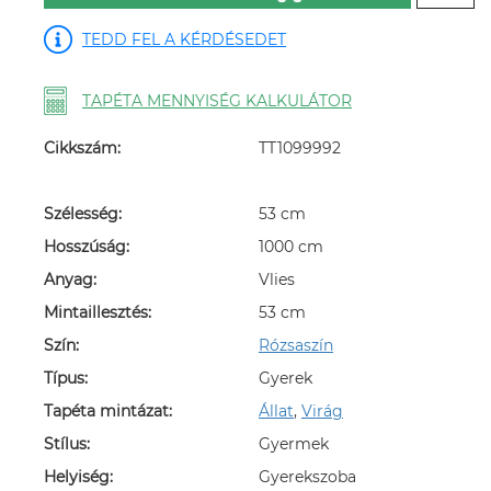
TEDD FEL A KÉRDÉSEDET
TAPÉTA MENNYISÉG KALKULÁTOR
Cikkszám:
TT1099992
Szélesség:
53 cm
Hosszúság:
1000 cm
Anyag:
Vlies
Mintaillesztés:
53 cm
Szín:
Rózsaszín
Típus:
Gyerek
Tapéta mintázat:
Állat
,
Virág
Stílus:
Gyermek
Helyiség:
Gyerekszoba