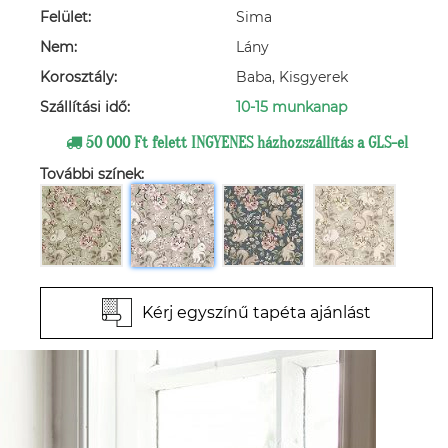
Felület:
Sima
Nem:
Lány
Korosztály:
Baba, Kisgyerek
Szállítási idő:
10-15 munkanap
50 000 Ft felett INGYENES házhozszállítás a GLS-el
További színek:
Kérj egyszínű tapéta ajánlást