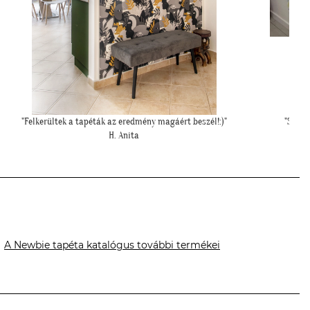
"Szia Kriszti! Ígértem neked képeket. Ilyen lett a baba sarok a
"Kedves T
tapétával."
L. Nikolett
A Newbie tapéta katalógus további termékei