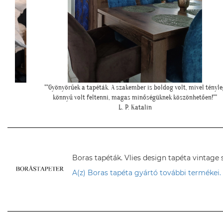
el tényleg
""Elkészült a kép, gondoltam, hátha :)""
ően!""
H. Sára
Boras tapéták. Vlies design tapéta vintage 
A(z) Boras tapéta gyártó további termékei.