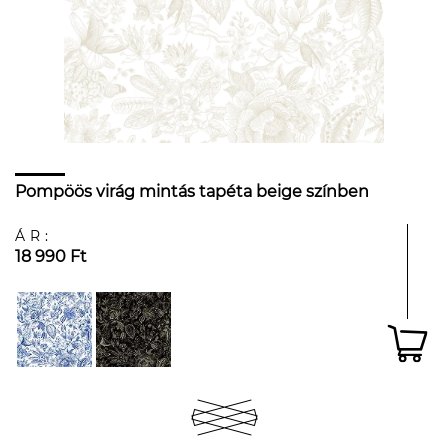
Pompöös virág mintás tapéta beige színben
ÁR:
18 990 Ft