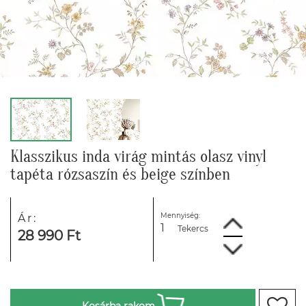
Klasszikus inda virág mintás olasz vinyl
tapéta rózsaszín és beige színben
Mennyiség:
Ár:
Tekercs
28 990 Ft
Kosárba rakom