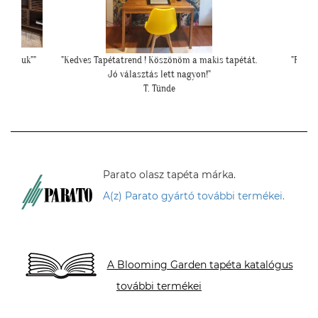
s tapétát.
"Felkerültek a tapéták az eredmény magáért
beszél!:)"
H. Anita
Parato olasz tapéta márka.
A(z) Parato gyártó további termékei.
A Blooming Garden tapéta katalógus
további termékei