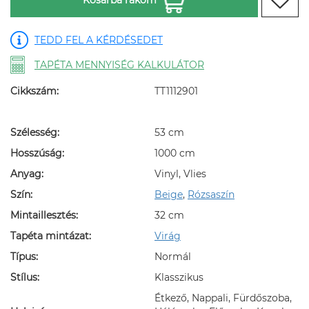
TEDD FEL A KÉRDÉSEDET
TAPÉTA MENNYISÉG KALKULÁTOR
Cikkszám:
TT1112901
Szélesség:
53 cm
Hosszúság:
1000 cm
Anyag:
Vinyl, Vlies
Szín:
Beige
,
Rózsaszín
Mintaillesztés:
32 cm
Tapéta mintázat:
Virág
Típus:
Normál
Stílus:
Klasszikus
Étkező, Nappali, Fürdőszoba,