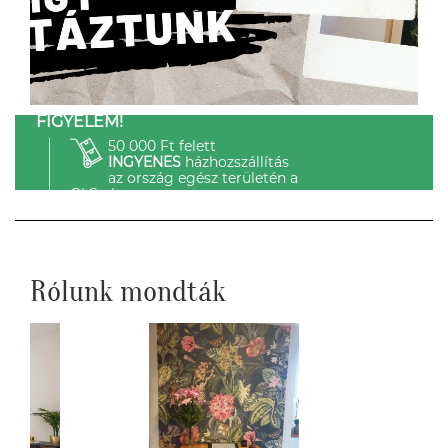
FIGYELEM!
50 000 Ft felett
INGYENES
házhozszállítás
az ország egész területén a
GLS-el.
Rólunk mondták