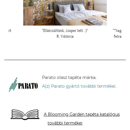
""Nagyon köszönjük a telefonos segítséget a tapéta
""Csato
felrakásához, először tapétáztunk, és nagyon szép
lett az eredmény!""
N. Brigitta
Parato olasz tapéta márka.
A(z) Parato gyártó további termékei.
A Blooming Garden tapéta katalógus
további termékei