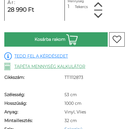
Mennyiség:
Ár:
Tekercs
28 990 Ft
Kosárba rakom
TEDD FEL A KÉRDÉSEDET
TAPÉTA MENNYISÉG KALKULÁTOR
Cikkszám:
TT1112873
Szélesség:
53 cm
Hosszúság:
1000 cm
Anyag:
Vinyl, Vlies
Mintaillesztés:
32 cm