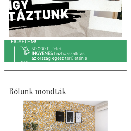
FIGYELEM!
50 000 Ft felett
INGYENES
házhozszállítás
az ország egész területén a
GLS-el.
Rólunk mondták