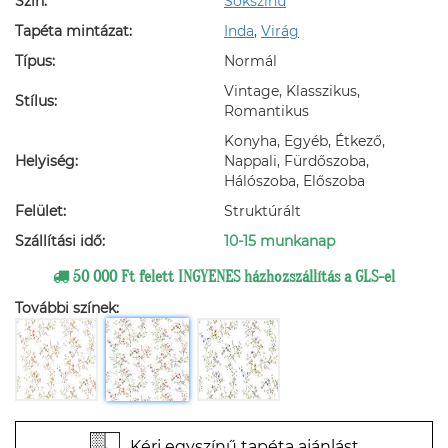
Szín:
Sokszínű
Tapéta mintázat:
Inda
,
Virág
Típus:
Normál
Vintage, Klasszikus,
Stílus:
Romantikus
Konyha, Egyéb, Étkező,
Helyiség:
Nappali, Fürdőszoba,
Hálószoba, Előszoba
Felület:
Struktúrált
Szállítási idő:
10-15 munkanap
50 000 Ft felett INGYENES házhozszállítás a GLS-el
További színek:
Kérj egyszínű tapéta ajánlást