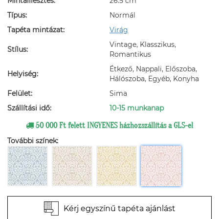
Mintaillesztés:
26.5 cm
Típus:
Normál
Tapéta mintázat:
Virág
Vintage, Klasszikus,
Stílus:
Romantikus
Étkező, Nappali, Előszoba,
Helyiség:
Hálószoba, Egyéb, Konyha
Felület:
Sima
Szállítási idő:
10-15 munkanap
50 000 Ft felett INGYENES házhozszállítás a GLS-el
További színek:
Kérj egyszínű tapéta ajánlást