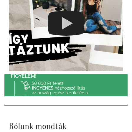
FIGYELEM!
50 000 Ft felett
INGYENES
házhozszállítás
az ország egész területén a
GLS-el.
Rólunk mondták