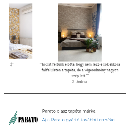
""Kicsit féltünk előtte, hogy nem lesz-e sok ekkora
"Kedves T
falfelületen a tapéta, de a végeredmény nagyon
szép lett.""
S. Andrea
Parato olasz tapéta márka.
A(z) Parato gyártó további termékei.