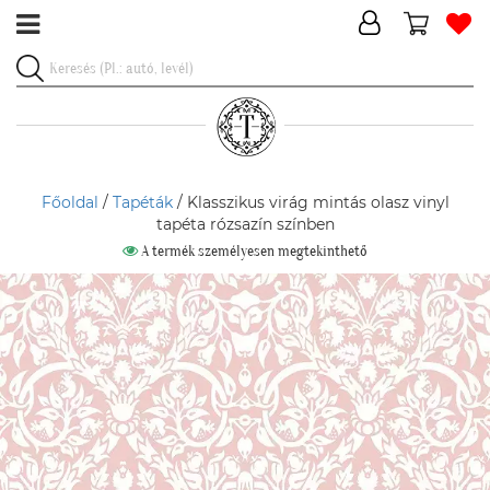
Főoldal
/
Tapéták
/ Klasszikus virág mintás olasz vinyl
tapéta rózsazín színben
A termék személyesen megtekinthető