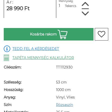
Mennyiség:
Ár:
Tekercs
28 990 Ft
Kosárba rakom
TEDD FEL A KÉRDÉSEDET
TAPÉTA MENNYISÉG KALKULÁTOR
Cikkszám:
TT1112930
Szélesség:
53 cm
Hosszúság:
1000 cm
Anyag:
Vinyl, Vlies
Szín:
Rózsaszín