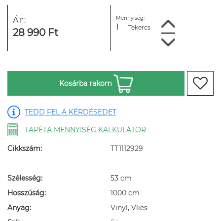
Mennyiség:
Ár:
Tekercs
28 990 Ft
Kosárba rakom
TEDD FEL A KÉRDÉSEDET
TAPÉTA MENNYISÉG KALKULÁTOR
Cikkszám:
TT1112929
Szélesség:
53 cm
Hosszúság:
1000 cm
Anyag:
Vinyl, Vlies