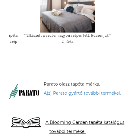
Köszönjük""
"Meseszép lett a tapéta! Köszönöm a sok
segítséget"
T. Mariann
Parato olasz tapéta márka.
A(z) Parato gyártó további termékei.
A Blooming Garden tapéta katalógus
további termékei