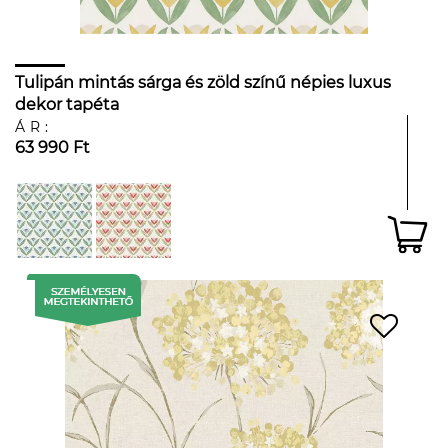
Tulipán mintás sárga és zöld színű népies luxus
dekor tapéta
ÁR:
63 990 Ft