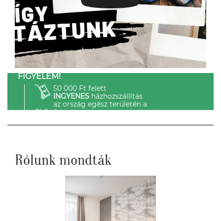
FIGYELEM!
50 000 Ft felett
INGYENES
házhozszállítás
az ország egész területén a
GLS-el.
Rólunk mondták