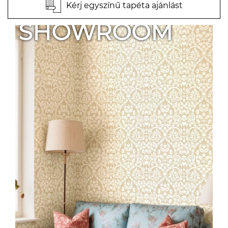
Kérj egyszínű tapéta ajánlást
SHOWROOM