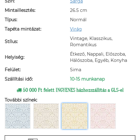
Szín:
Sárga
Mintaillesztés:
26.5 cm
Típus:
Normál
Tapéta mintázat:
Virág
Vintage, Klasszikus,
Stílus:
Romantikus
Étkező, Nappali, Előszoba,
Helyiség:
Hálószoba, Egyéb, Konyha
Felület:
Sima
Szállítási idő:
10-15 munkanap
50 000 Ft felett INGYENES házhozszállítás a GLS-el
További színek: