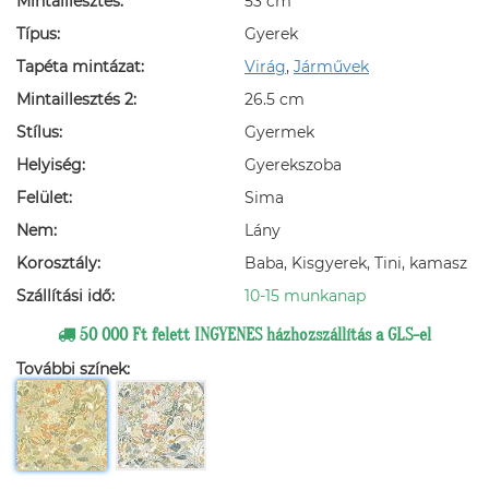
Mintaillesztés:
53 cm
Típus:
Gyerek
Tapéta mintázat:
Virág
,
Járművek
Mintaillesztés 2:
26.5 cm
Stílus:
Gyermek
Helyiség:
Gyerekszoba
Felület:
Sima
Nem:
Lány
Korosztály:
Baba, Kisgyerek, Tini, kamasz
Szállítási idő:
10-15 munkanap
50 000 Ft felett INGYENES házhozszállítás a GLS-el
További színek: