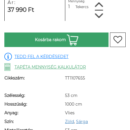
Mennyiség:
Ár:
Tekercs
37 990 Ft
Kosárba rakom
TEDD FEL A KÉRDÉSEDET
TAPÉTA MENNYISÉG KALKULÁTOR
Cikkszám:
TT1107655
Szélesség:
53 cm
Hosszúság:
1000 cm
Anyag:
Vlies
Szín:
Zöld
,
Sárga