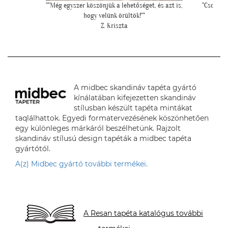
és azt is,
"Csodálatos a fotótapéta még szebb mint ahogy
""Csato
gondoltam!"
L. Ilona
A midbec skandináv tapéta gyártó
kínálatában kifejezetten skandináv
stílusban készült tapéta mintákat
taqlálhattok. Egyedi formatervezésének köszönhetően
egy különleges márkáról beszélhetünk. Rajzolt
skandináv stílusú design tapéták a midbec tapéta
gyártótól.
A(z) Midbec gyártó további termékei.
A Resan tapéta katalógus további