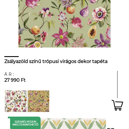
Zsályazöld színű trópusi virágos dekor tapéta
ÁR:
27 990 Ft