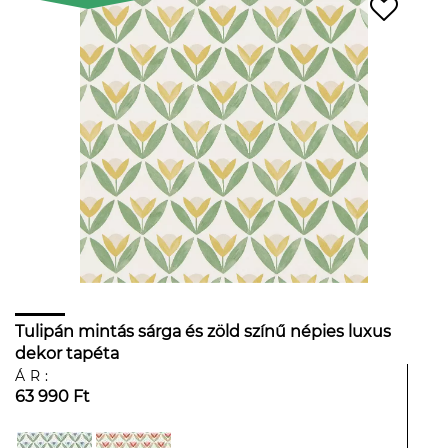
Tulipán mintás sárga és zöld színű népies luxus
dekor tapéta
ÁR:
63 990 Ft