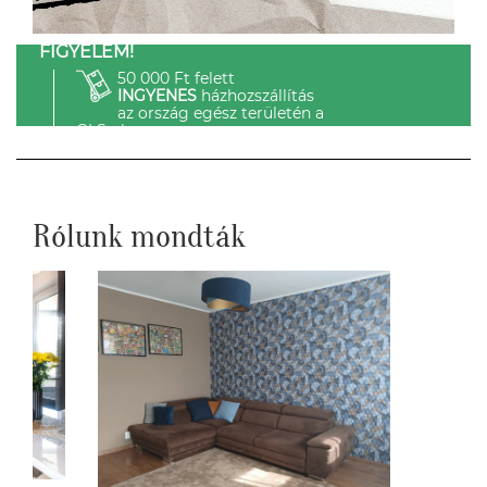
FIGYELEM!
50 000 Ft felett
INGYENES
házhozszállítás
az ország egész területén a
GLS-el.
Rólunk mondták