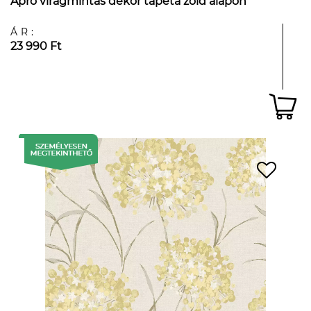
Apró virágmintás dekor tapéta zöld alapon
ÁR:
23 990 Ft