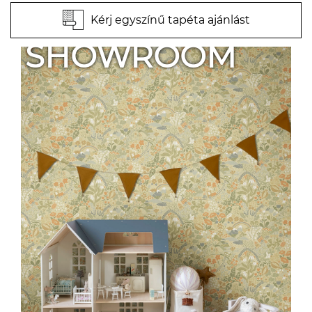
Kérj egyszínű tapéta ajánlást
SHOWROOM