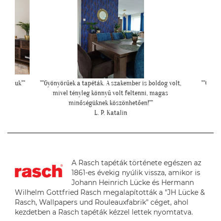
oldog volt,
""Csatolok pár képet a dzsungeles sarokról!""
"Szia Kri
 magas
K. Laura
"
A Rasch tapéták története egészen az
1861-es évekig nyúlik vissza, amikor is
Johann Heinrich Lücke és Hermann
Wilhelm Gottfried Rasch megalapították a "JH Lücke &
Rasch, Wallpapers und Rouleauxfabrik" céget, ahol
kezdetben a Rasch tapéták kézzel lettek nyomtatva.