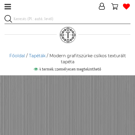
Főoldal
/
Tapéták
/ Modern grafitszürke csíkos texturált
tapéta
A termék személyesen megtekinthető