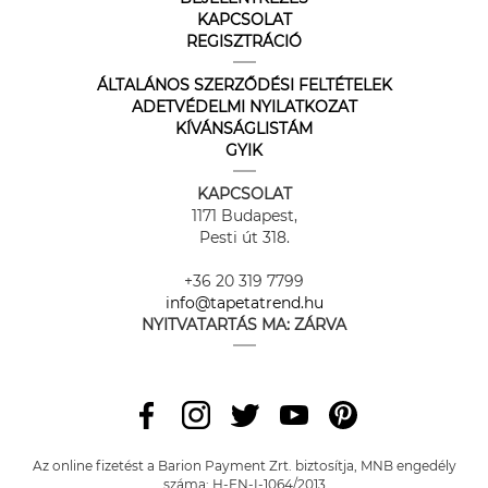
KAPCSOLAT
REGISZTRÁCIÓ
ÁLTALÁNOS SZERZŐDÉSI FELTÉTELEK
ADETVÉDELMI NYILATKOZAT
KÍVÁNSÁGLISTÁM
GYIK
KAPCSOLAT
1171 Budapest,
Pesti út 318.
+36 20 319 7799
info@tapetatrend.hu
NYITVATARTÁS MA:
ZÁRVA
Az online fizetést a Barion Payment Zrt. biztosítja, MNB engedély
száma: H-EN-I-1064/2013