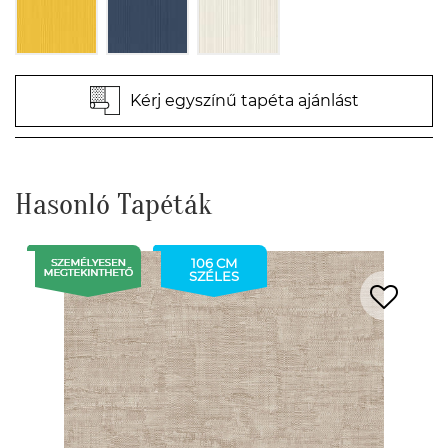
Kérj egyszínű tapéta ajánlást
Hasonló Tapéták
106 CM
SZÉLES