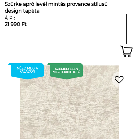
Szürke apró levél mintás provance stílusú
design tapéta
ÁR:
21 990 Ft
NÉZD MEG A
FALADON