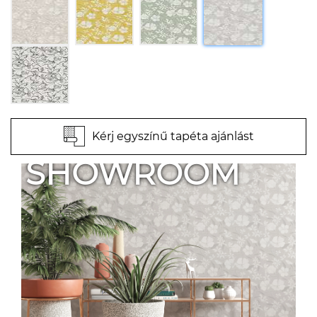
Kérj egyszínű tapéta ajánlást
SHOWROOM