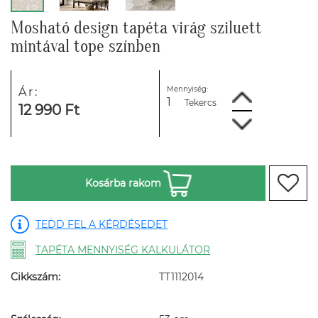
Mosható design tapéta virág sziluett
mintával tope színben
Mennyiség:
Ár:
Tekercs
12 990 Ft
Kosárba rakom
TEDD FEL A KÉRDÉSEDET
TAPÉTA MENNYISÉG KALKULÁTOR
Cikkszám:
TT1112014