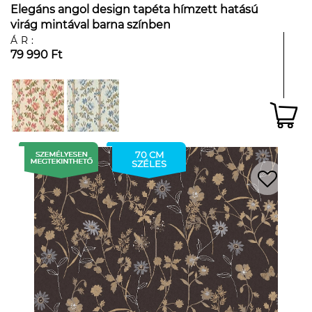
Elegáns angol design tapéta hímzett hatású
virág mintával barna színben
ÁR:
79 990 Ft
70 CM
SZÉLES