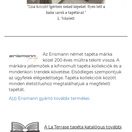
 a sok
"Szia Kriszti! Ígértem neked képeket. Ilyen lett a
"Péld
baba sarok a tapétával."
hipe
L. Nikolett
Az Erismann német tapéta márka
közel 200 éves múltra tekint vissza. A
márkára jellemzőek a kifinomult tapéta kollekciók és a
mindenkori trendek követése. Elsődleges szempontjuk
az ügyfelek elégedettsége. Tapéta kollekcióik között
minden életstílushoz megtalálhatjuk a megfelelő
tapétát.
A(z) Erismann gyártó további termékei.
A La Terrase tapéta katalógus további