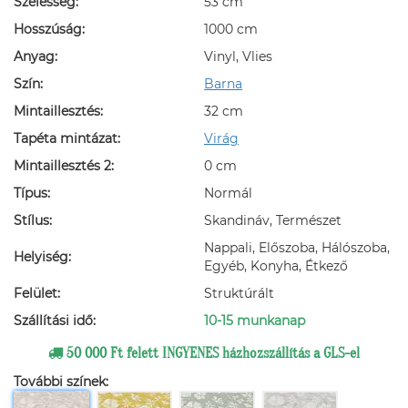
Szélesség:
53 cm
Hosszúság:
1000 cm
Anyag:
Vinyl, Vlies
Szín:
Barna
Mintaillesztés:
32 cm
Tapéta mintázat:
Virág
Mintaillesztés 2:
0 cm
Típus:
Normál
Stílus:
Skandináv, Természet
Nappali, Előszoba, Hálószoba,
Helyiség:
Egyéb, Konyha, Étkező
Felület:
Struktúrált
Szállítási idő:
10-15 munkanap
50 000 Ft felett INGYENES házhozszállítás a GLS-el
További színek: