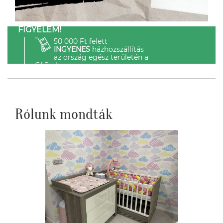
FIGYELEM!
50 000 Ft felett
INGYENES
házhozszállítás
az ország egész területén a
GLS-el.
Rólunk mondták