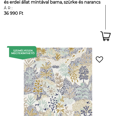
és erdei állat mintával barna, szürke és narancs
színben
ÁR:
36 990 Ft