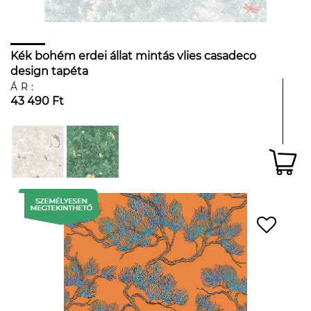
Kék bohém erdei állat mintás vlies casadeco
design tapéta
ÁR:
43 490 Ft