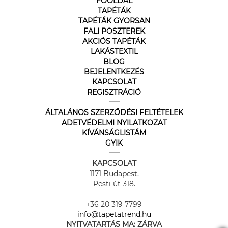
FŐOLDAL
TAPÉTÁK
TAPÉTÁK GYORSAN
FALI POSZTEREK
AKCIÓS TAPÉTÁK
LAKÁSTEXTIL
BLOG
BEJELENTKEZÉS
KAPCSOLAT
REGISZTRÁCIÓ
ÁLTALÁNOS SZERZŐDÉSI FELTÉTELEK
ADETVÉDELMI NYILATKOZAT
KÍVÁNSÁGLISTÁM
GYIK
KAPCSOLAT
1171 Budapest,
Pesti út 318.
+36 20 319 7799
info@tapetatrend.hu
NYITVATARTÁS MA:
ZÁRVA