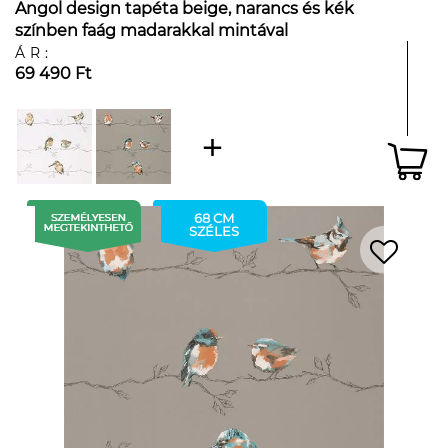
Angol design tapéta beige, narancs és kék
színben faág madarakkal mintával
ÁR:
69 490 Ft
68 CM
SZÉLES