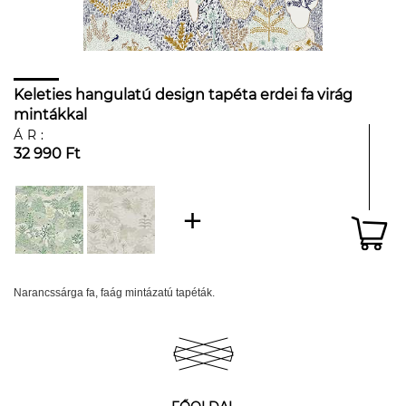
Keleties hangulatú design tapéta erdei fa virág
mintákkal
ÁR:
32 990 Ft
Narancssárga fa, faág mintázatú tapéták.