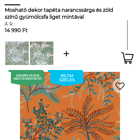
Mosható dekor tapéta narancssárga és zöld
színű gyümölcsfa liget mintával
ÁR:
14 990 Ft
69 CM
SZÉLES