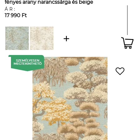
fényes arany narancssárga és beige
színvilágban
ÁR:
17 990 Ft