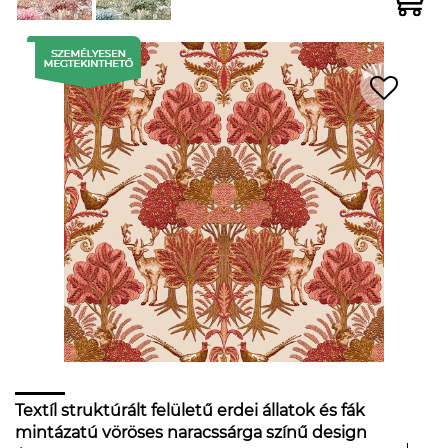
Textíl struktúrált felületű erdei állatok és fák
mintázatú vöröses naracssárga színű design