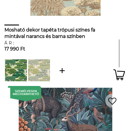
Mosható dekor tapéta trópusi színes fa
mintával narancs és barna színben
kacsatojáskék háttéren
ÁR:
17 990 Ft