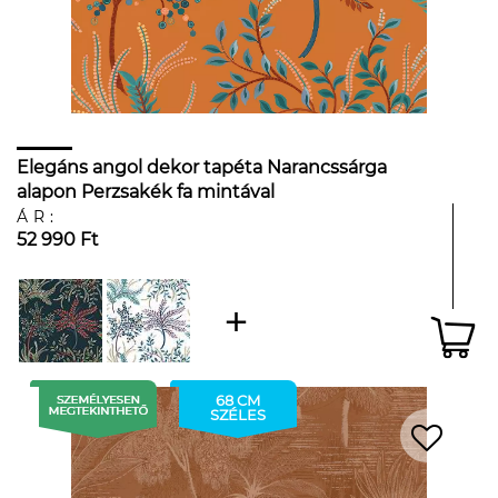
Elegáns angol dekor tapéta Narancssárga
alapon Perzsakék fa mintával
ÁR:
52 990 Ft
68 CM
SZÉLES