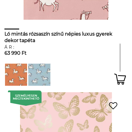
Ló mintás rózsaszín színű népies luxus gyerek
dekor tapéta
ÁR:
63 990 Ft