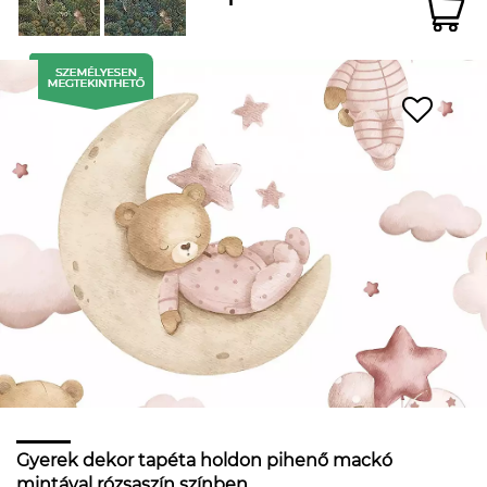
Gyerek dekor tapéta holdon pihenő mackó
mintával rózsaszín színben