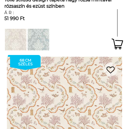
rózsaszín és ezüst színben
ÁR:
51 990 Ft
68 CM
SZÉLES