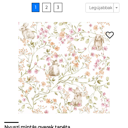
1
2
3
Legújabbak
Nyuszi mintás gyerek tapéta