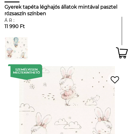
Gyerek tapéta léghajós állatok mintával pasztel
rózsaszín színben
ÁR:
11 990 Ft