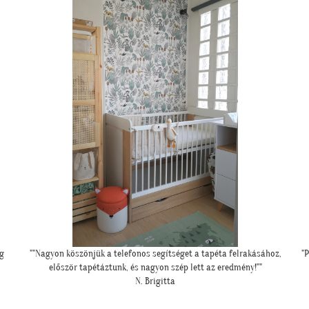
,
"Példa értékű kedvesség és segítőkészség, hiperszuper 24 órán belüli
szállítással!"
U. Leila