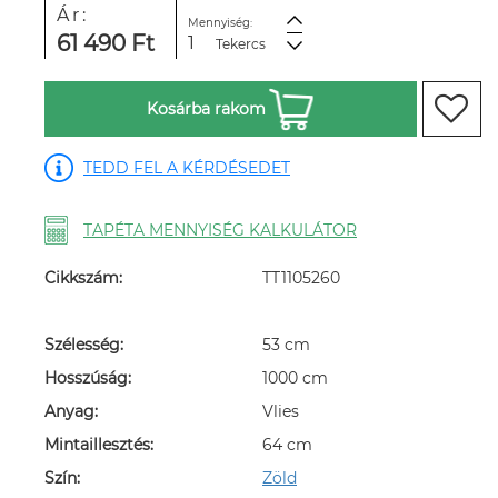
Ár:
Mennyiség:
61 490 Ft
Tekercs
Kosárba rakom
TEDD FEL A KÉRDÉSEDET
TAPÉTA MENNYISÉG KALKULÁTOR
Cikkszám:
TT1105260
Szélesség:
53 cm
Hosszúság:
1000 cm
Anyag:
Vlies
Mintaillesztés:
64 cm
Szín:
Zöld