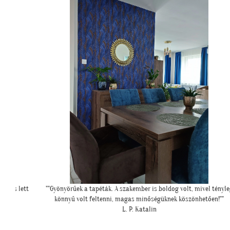
el tényleg
""Nagyon köszönjük a telefonos segítséget a tapéta felrakásához
ően!""
először tapétáztunk, és nagyon szép lett az eredmény!""
N. Brigitta