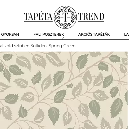
K GYORSAN
FALI POSZTEREK
AKCIÓS TAPÉTÁK
LA
l zöld színben Solliden, Spring Green