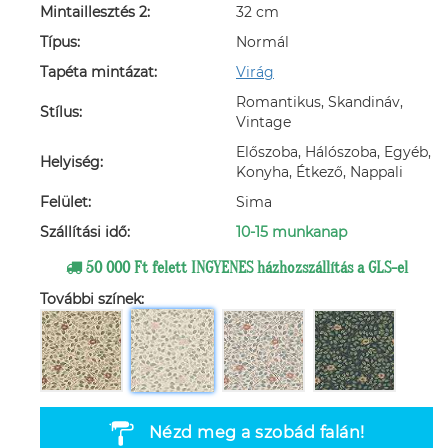
Mintaillesztés 2:
32 cm
Típus:
Normál
Tapéta mintázat:
Virág
Romantikus, Skandináv,
Stílus:
Vintage
Előszoba, Hálószoba, Egyéb,
Helyiség:
Konyha, Étkező, Nappali
Felület:
Sima
Szállítási idő:
10-15 munkanap
50 000 Ft felett INGYENES házhozszállítás a GLS-el
További színek:
Nézd meg a szobád falán!