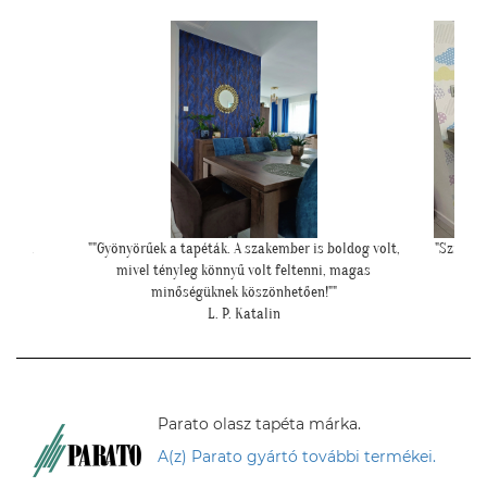
oldog volt,
"Szia Kriszti! Ígértem neked képeket. Ilyen lett a
""Elegáns
 magas
baba sarok a tapétával."
"
L. Nikolett
Parato olasz tapéta márka.
A(z) Parato gyártó további termékei.