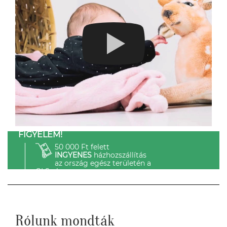
FIGYELEM!
50 000 Ft felett
INGYENES
házhozszállítás
az ország egész területén a
GLS-el.
Rólunk mondták