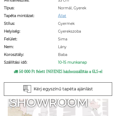
Mintaillesztés:
53 cm
Típus:
Normál, Gyerek
Tapéta mintázat:
Állat
Stílus:
Gyermek
Helyiség:
Gyerekszoba
Felület:
Sima
Nem:
Lány
Korosztály:
Baba
Szállítási idő:
10-15 munkanap
50 000 Ft felett INGYENES házhozszállítás a GLS-el
Kérj egyszínű tapéta ajánlást
SHOWROOM