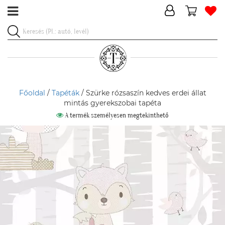
Főoldal
/
Tapéták
/ Szürke rózsaszín kedves erdei állat
mintás gyerekszobai tapéta
A termék személyesen megtekinthető