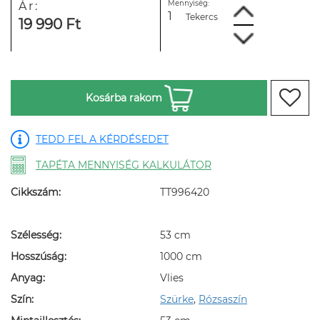
Mennyiség:
Ár:
Tekercs
19 990 Ft
Kosárba rakom
TEDD FEL A KÉRDÉSEDET
TAPÉTA MENNYISÉG KALKULÁTOR
Cikkszám:
TT996420
Szélesség:
53 cm
Hosszúság:
1000 cm
Anyag:
Vlies
Szín:
Szürke
,
Rózsaszín