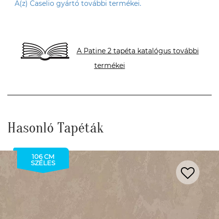
A(z) Caselio gyártó további termékei.
A Patine 2 tapéta katalógus további
termékei
Hasonló Tapéták
106 CM
SZÉLES