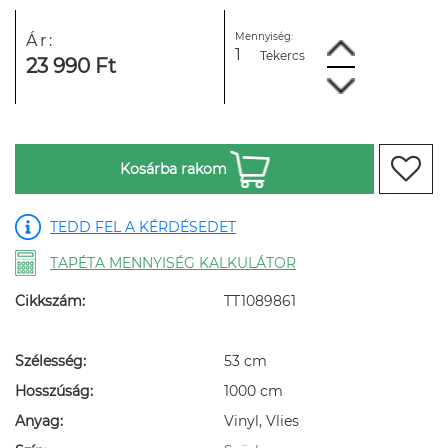
Mennyiség:
Ár:
Tekercs
23 990 Ft
Kosárba rakom
TEDD FEL A KÉRDÉSEDET
TAPÉTA MENNYISÉG KALKULÁTOR
Cikkszám:
TT1089861
Szélesség:
53 cm
Hosszúság:
1000 cm
Anyag:
Vinyl, Vlies