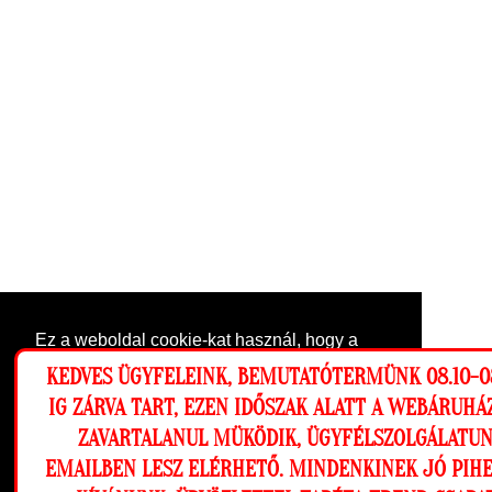
Ez a weboldal cookie-kat használ, hogy a
lehető legjobb élményt nyújtsa honlapunkon.
KEDVES ÜGYFELEINK, BEMUTATÓTERMÜNK 08.10-0
Beállítások
IG ZÁRVA TART, EZEN IDŐSZAK ALATT A WEBÁRUH
ZAVARTALANUL MÜKÖDIK, ÜGYFÉLSZOLGÁLATU
Elutasítom
Engedélyezem
EMAILBEN LESZ ELÉRHETŐ. MINDENKINEK JÓ PIH