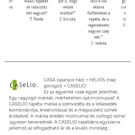
kis tapétát.
azt is, hogy
lesz-e sok
gyönyörű
mint a
ó választás
velünk
ekkora
cseresznye
gondol
ett nagyon!"
örültök!""
falfelületen a
virágos
L. Il
T. Tünde
Z. Kriszta
tapéta, de a
tapéta."
végeredmény
Cs. Andi
nagyon szép
lett.""
S. Andrea
CASA (spanyol ház) + HELIOS (nap
görögül) = CASELIO
Ez az egyenlet csak egyet jelenthet.
Egy ragyogó márkát, mérhetetlen optimizmussal! A
CASELIO tapéta márka a szenvedély és a lelkesedés
kombinációja, kreativitással és a megszülető színek
érzésével. A márka eredeti motívumai és csillogó színei
ügyesen keverednek. A CASELIO tapétákra egyszerre
jellemző az elfogadható ár és a kiváló minőség .