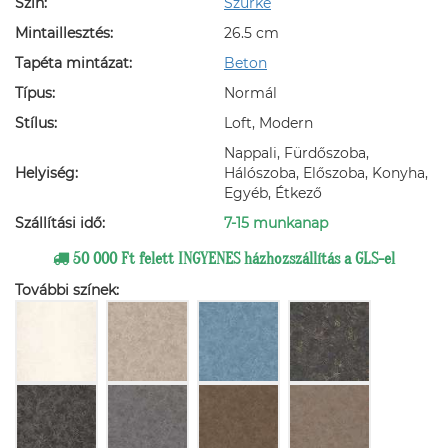
Szín:
Szürke
Mintaillesztés:
26.5 cm
Tapéta mintázat:
Beton
Típus:
Normál
Stílus:
Loft, Modern
Nappali, Fürdőszoba,
Helyiség:
Hálószoba, Előszoba, Konyha,
Egyéb, Étkező
Szállítási idő:
7-15 munkanap
50 000 Ft felett INGYENES házhozszállítás a GLS-el
További színek: