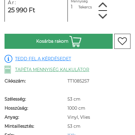
Mennyiség:
Ár:
Tekercs
25 990 Ft
Kosárba rakom
TEDD FEL A KÉRDÉSEDET
TAPÉTA MENNYISÉG KALKULÁTOR
Cikkszám:
TT1085257
Szélesség:
53 cm
Hosszúság:
1000 cm
Anyag:
Vinyl, Vlies
Mintaillesztés:
53 cm