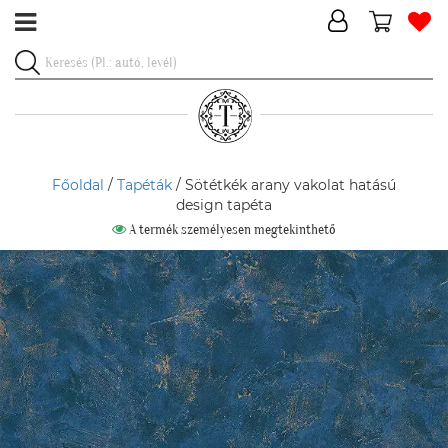
Főoldal
/
Tapéták
/ Sötétkék arany vakolat hatású
design tapéta
A termék személyesen megtekinthető