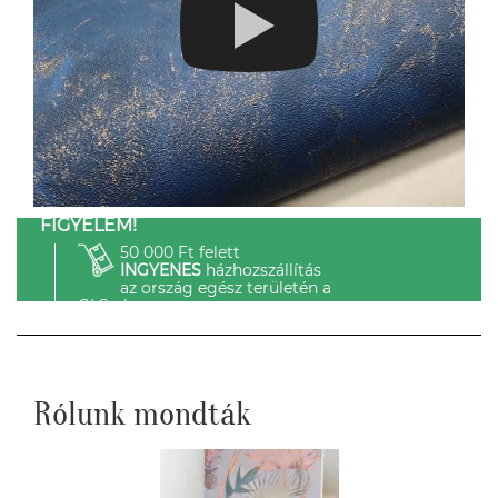
FIGYELEM!
50 000 Ft felett
INGYENES
házhozszállítás
az ország egész területén a
GLS-el.
Rólunk mondták