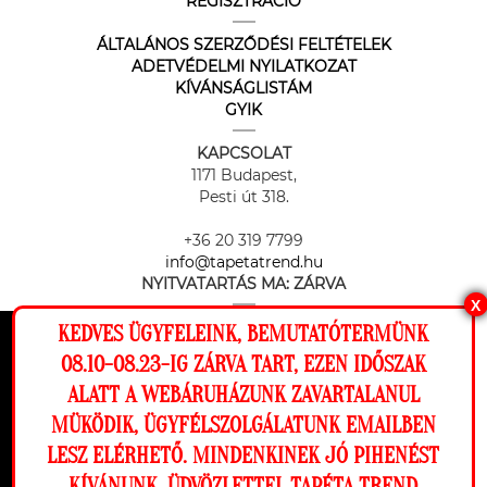
REGISZTRÁCIÓ
ÁLTALÁNOS SZERZŐDÉSI FELTÉTELEK
ADETVÉDELMI NYILATKOZAT
KÍVÁNSÁGLISTÁM
GYIK
KAPCSOLAT
1171 Budapest,
Pesti út 318.
+36 20 319 7799
info@tapetatrend.hu
NYITVATARTÁS MA:
ZÁRVA
X
KEDVES ÜGYFELEINK, BEMUTATÓTERMÜNK
Ez a weboldal cookie-kat használ, hogy a
08.10-08.23-IG ZÁRVA TART, EZEN IDŐSZAK
lehető legjobb élményt nyújtsa honlapunkon.
ALATT A WEBÁRUHÁZUNK ZAVARTALANUL
Beállítások
MÜKÖDIK, ÜGYFÉLSZOLGÁLATUNK EMAILBEN
Az online fizetést a Barion Payment Zrt. biztosítja, MNB engedély
száma: H-EN-I-1064/2013
LESZ ELÉRHETŐ. MINDENKINEK JÓ PIHENÉST
Elutasítom
Engedélyezem
KÍVÁNUNK, ÜDVÖZLETTEL TAPÉTA TREND