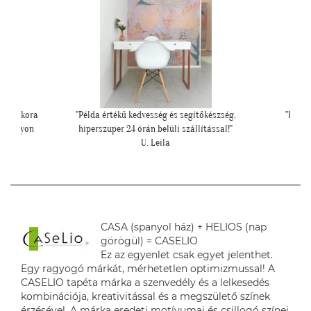
szség,
"Ilyen lett a lányom szobájában a gyönyörű
"Csodála
sal!"
cseresznye virágos tapéta."
Cs. Andi
CASA (spanyol ház) + HELIOS (nap
görögül) = CASELIO
Ez az egyenlet csak egyet jelenthet.
Egy ragyogó márkát, mérhetetlen optimizmussal! A
CASELIO tapéta márka a szenvedély és a lelkesedés
kombinációja, kreativitással és a megszülető színek
érzésével. A márka eredeti motívumai és csillogó színei