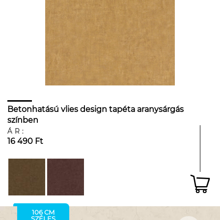
Betonhatású vlies design tapéta aranysárgás
színben
ÁR:
16 490 Ft
106 CM
SZÉLES