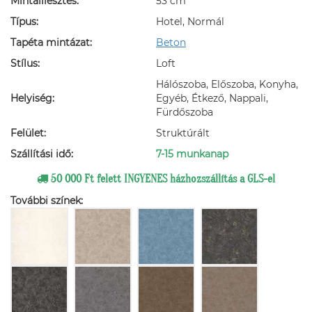
Mintaillesztés:
53 cm
Típus:
Hotel, Normál
Tapéta mintázat:
Beton
Stílus:
Loft
Hálószoba, Előszoba, Konyha,
Helyiség:
Egyéb, Étkező, Nappali,
Fürdőszoba
Felület:
Struktúrált
Szállítási idő:
7-15 munkanap
50 000 Ft felett INGYENES házhozszállítás a GLS-el
További színek: