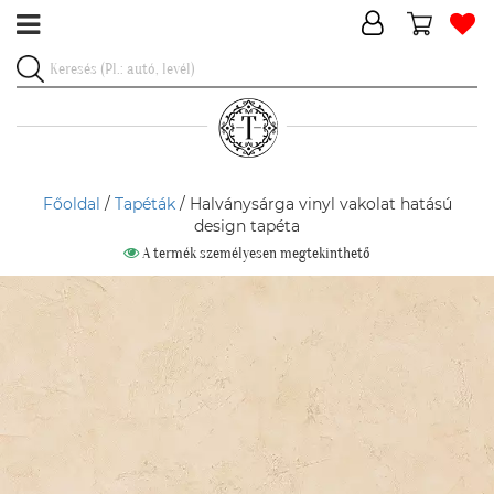
Főoldal
/
Tapéták
/ Halványsárga vinyl vakolat hatású
design tapéta
A termék személyesen megtekinthető