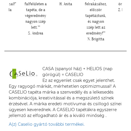
falfelületen a
H. Anita
felrakásához,
örültök!""
könny
tapéta, de a
először
Z. Kriszta
felt
végeredmény
tapétáztunk,
ma
nagyon szép
és nagyon
minősé
lett.""
szép lett az
köszönh
S. Andrea
eredmény!""
L. P. 
N. Brigitta
CASA (spanyol ház) + HELIOS (nap
görögül) = CASELIO
Ez az egyenlet csak egyet jelenthet.
Egy ragyogó márkát, mérhetetlen optimizmussal! A
CASELIO tapéta márka a szenvedély és a lelkesedés
kombinációja, kreativitással és a megszülető színek
érzésével. A márka eredeti motívumai és csillogó színei
ügyesen keverednek. A CASELIO tapétákra egyszerre
jellemző az elfogadható ár és a kiváló minőség .
A(z) Caselio gyártó további termékei.