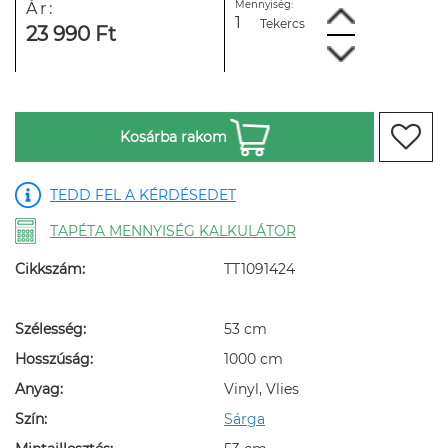
Mennyiség:
Ár:
Tekercs
23 990 Ft
Kosárba rakom
TEDD FEL A KÉRDÉSEDET
TAPÉTA MENNYISÉG KALKULÁTOR
Cikkszám:
TT1091424
Szélesség:
53 cm
Hosszúság:
1000 cm
Anyag:
Vinyl, Vlies
Szín:
Sárga